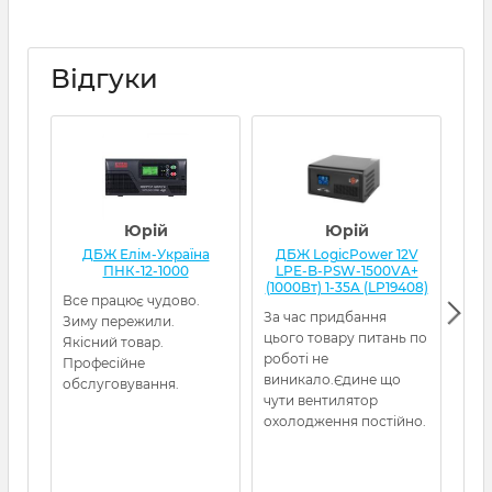
Відгуки
Юрій
Юрій
ДБЖ Елім-Україна
ДБЖ LogicPower 12V
Д
ПНК-12-1000
LPE-B-PSW-1500VA+
(1000Вт) 1-35A (LP19408)
Все працює чудово.
Я з
За час придбання
Зиму пережили.
кот
цього товару питань по
Якісний товар.
нор
роботі не
Професійне
гел
виникало.Єдине що
обслуговування.
амп
чути вентилятор
охолодження постійно.