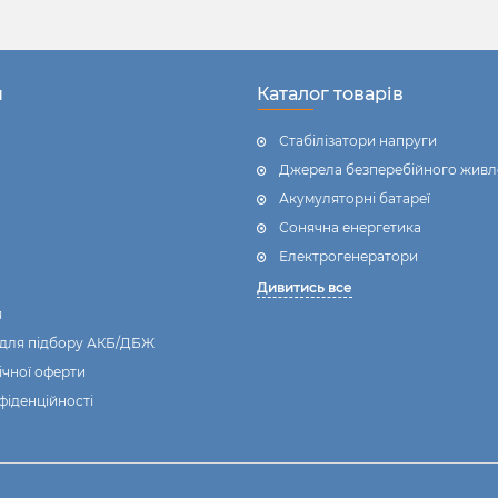
н
Каталог товарів
Стабілізатори напруги
Джерела безперебійного живл
Акумуляторні батареї
Сонячна енергетика
Електрогенератори
Дивитись все
я
 для підбору АКБ/ДБЖ
ічної оферти
фіденційності