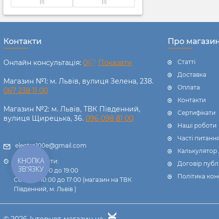
(1)
(1)
Контакти
Про магази
Онлайн консультація:
0
6
7
Показати
Статті
Доставка
Магазин №1: м. Львів, вулиця Зелена, 238.
Оплата
067 238 11 00
Контакти
Магазин №2: м. Львів, ТВК Південний,
Сертифікати
вулиця Щирецька, 36.
096 098 81 00
Наші роботи
Часті питанн
electro100e@gmail.com
Калькулятор
КНОПКА
Графік роботи:
Договір публ
ЗВ'ЯЗКУ
Пн-Пт: з 9:00 до 19:00
Політика кон
Сб-Нд: з 10:00 до 17:00 (магазин на ТВК
Південний, м. Львів )
© 2026
Інтернет-магазин на