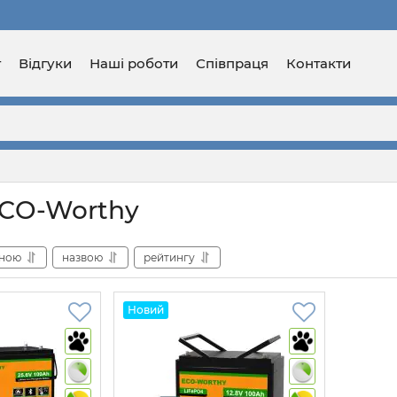
г
Відгуки
Наші роботи
Співпраця
Контакти
CO-Worthy
іною
назвою
рейтингу
Новий