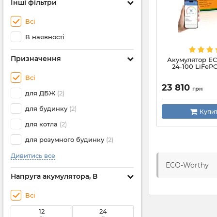
Інші фільтри
Всі
В наявності
Призначення
Акумулятор EC
24-100 LiFeP
Всі
23 810
грн
для ДБЖ
(2)
для будинку
(2)
Купи
для котла
(2)
для розумного будинку
(2)
Дивитись все
ECO-Worthy
Напруга акумулятора, В
Всі
12
24