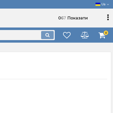
Ua
0
6
7
Показати
0