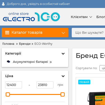
Доброго дня,
увійдіть в особистий кабінет
Клієнтам
Бло
Каталог товарів
Головна
Бренди
ECO-Worthy
Категорії
Бренд E
Акумуляторні батареї
Сортувати по:
ц
Ціна
Новий
-
грн