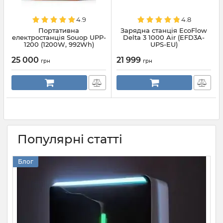
4.9
4.8
Портативна
Зарядна станція EcoFlow
електростанція Souop UPP-
Delta 3 1000 Air (EFD3A-
1200 (1200W, 992Wh)
UPS-EU)
25 000
21 999
грн
грн
Популярні статті
Блог