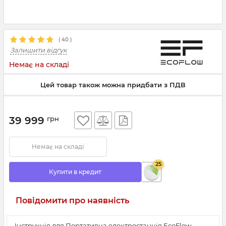
(
40
)
Залишити відгук
Немає на складі
Цей товар також можна придбати з ПДВ
39 999
грн
Немає на складі
25
Купити в кредит
Повідомити про наявність
Інструкція для Портативна електростанція EcoFlow