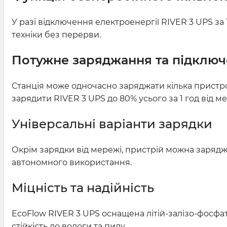
У разі відключення електроенергії RIVER 3 UPS з
техніки без перерви.
Потужне заряджання та підклю
Станція може одночасно заряджати кілька пристрої
зарядити RIVER 3 UPS до 80% усього за 1 год від ме
Універсальні варіанти зарядки
Окрім зарядки від мережі, пристрій можна зарядж
автономного використання.
Міцність та надійність
EcoFlow RIVER 3 UPS оснащена літій-залізо-фосфат
стійкість до вологи та пилу.