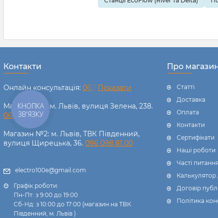
Станції EcoFlow (River та Delta)
По
таке генерато
правильно й
докладніше.
Контакти
Про магази
Онлайн консультація:
0
6
7
Показати
Статті
Доставка
КНОПКА
Магазин №1: м. Львів, вулиця Зелена, 238.
Оплата
ЗВ'ЯЗКУ
067 238 11 00
Контакти
Магазин №2: м. Львів, ТВК Південний,
Сертифікати
вулиця Щирецька, 36.
096 098 81 00
Наші роботи
Часті питанн
electro100e@gmail.com
Калькулятор
Графік роботи:
Договір публ
Пн-Пт: з 9:00 до 19:00
Політика кон
Сб-Нд: з 10:00 до 17:00 (магазин на ТВК
Південний, м. Львів )