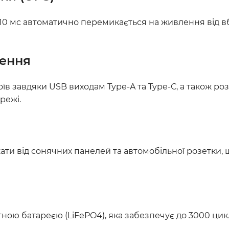
а 10 мс автоматично перемикається на живлення від 
чення
в завдяки USB виходам Type-A та Type-С, а також роз
режі.
ати від сонячних панелей та автомобільної розетки,
ною батареєю (LiFePO4), яка забезпечує до 3000 цикл