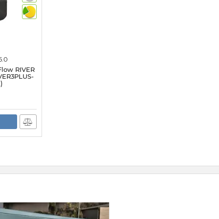
5.0
Flow RIVER
IVER3PLUS-
)