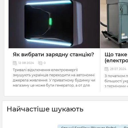
Як вибрати зарядну станцію?
Що таке
(електро
12 08 2024
0
28 07 2024
Тривалі відключення електроенергії
змушують українців переходити на автономні
З початком 
джерела живлення. У приватному будинку чи
більшості ук
магазину це може бути генератор, а от для
з термінами
квартир та офісів на високих поверхах таке
та «децентра
рішення не підходить. Міські жителі частіше
регулярних 
ставлять питання, як вибрати зарядну
доводиться 
станцію. Розповідаємо, що це таке, а також
для забезпе
Найчастіше шукають
розбираємося в характеристиках й
приладів — к
конструктивних особливостях подібних
безпеки й ві
пристроїв.
торгового о
перед такою 