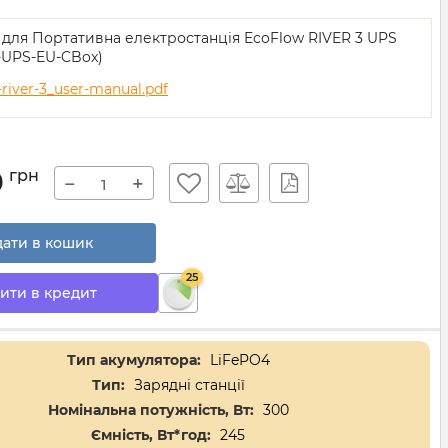
я для Портативна електростанція EcoFlow RIVER 3 UPS
-UPS-EU-CBox)
-river-3_user-manual.pdf
9
грн
−
+
ати в кошик
25
ити в кредит
Тип акумулятора:
LiFePO4
Тип:
Зарядні станції
Номінальна потужність, Вт:
300
Ємність, Вт*год:
245