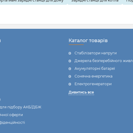
ртативні зарядні станції для дому
Зарядні станції для котла
Пор
р, як він працює та як
ого вибрати. Розбираємося
н
Каталог товарів
Стабілізатори напруги
Джерела безперебійного живл
Акумуляторні батареї
Сонячна енергетика
Електрогенератори
Дивитись все
я
 для підбору АКБ/ДБЖ
ічної оферти
фіденційності