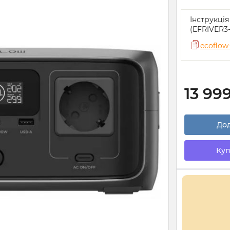
Інструкці
(EFRIVER3
ecoflow
13 99
Дод
Куп