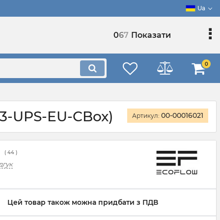
Ua
0
6
7
Показати
0
R3-UPS-EU-CBox)
00-00016021
Артикул:
(
44
)
дгук
Цей товар також можна придбати з ПДВ