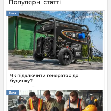
Популярні статті
Блог
Як підключити генератор до
будинку?
30 11 2024
0
Блог
Кращий спосіб захисту приватного будинку від тривалих
блекаутів — встановити генератор. Він має більшу
потужність за акумуляторні батареї та здатен довше
працювати без перебоїв при високому навантаженні. Але