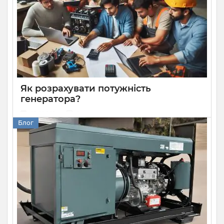
вам необхідно знати, як правильно його встановити та
під’єднати до споживачів. Розбираємося, як підключити
генератор до будинку.
Як розрахувати потужність
генератора?
05 08 2024
0
Блог
Розрахунок потужності генератора — дуже важлива й
доволі складна задача. Надто потужна модель буде
дорогою як при купівлі, так і в експлуатації, а надто
слабка не зможе забезпечити стабільну роботу техніки.
Розповідаємо, як правильно вибирати генератор за
потужністю, щоб використовувати все необхідне
обладнання та не переплачувати.