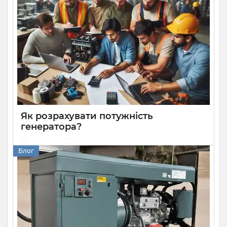
блекаутів — встановити генератор. Він має більшу
потужність за акумуляторні батареї та здатен довше
працювати без перебоїв при високому навантаженні. Але
вам необхідно знати, як правильно його встановити та
під’єднати до споживачів. Розбираємося, як підключити
генератор до будинку.
Як розрахувати потужність
генератора?
05 08 2024
0
Блог
Розрахунок потужності генератора — дуже важлива й
доволі складна задача. Надто потужна модель буде
дорогою як при купівлі, так і в експлуатації, а надто
слабка не зможе забезпечити стабільну роботу техніки.
Розповідаємо, як правильно вибирати генератор за
потужністю, щоб використовувати все необхідне
обладнання та не переплачувати.