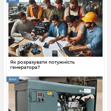
Кращий спосіб захисту приватного будинку від тривалих
блекаутів — встановити генератор. Він має більшу
потужність за акумуляторні батареї та здатен довше
працювати без перебоїв при високому навантаженні. Але
вам необхідно знати, як правильно його встановити та
під’єднати до споживачів. Розбираємося, як підключити
генератор до будинку.
Як розрахувати потужність
генератора?
05 08 2024
0
Блог
Розрахунок потужності генератора — дуже важлива й
доволі складна задача. Надто потужна модель буде
дорогою як при купівлі, так і в експлуатації, а надто
слабка не зможе забезпечити стабільну роботу техніки.
Розповідаємо, як правильно вибирати генератор за
потужністю, щоб використовувати все необхідне
обладнання та не переплачувати.