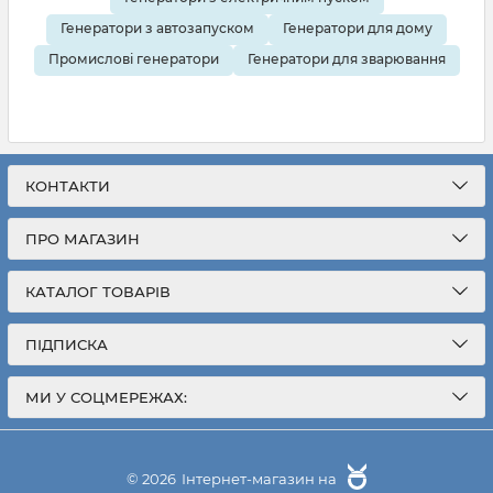
Генератори з автозапуском
Генератори для дому
Промислові генератори
Генератори для зварювання
КОНТАКТИ
ПРО МАГАЗИН
КАТАЛОГ ТОВАРІВ
ПІДПИСКА
МИ У СОЦМЕРЕЖАХ:
грн
185 999
© 2026
Інтернет-магазин на