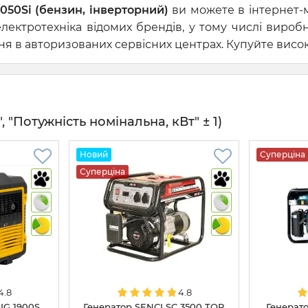
050Si (бензин, інверторний)
ви можете в інтернет-м
лектротехніка відомих брендів, у тому числі виро
 в авторизованих сервісних центрах. Купуйте високу
 "Потужність номінальна, кВт" ± 1)
Новий
Суперціна
Суперціна
4.8
4.8
SIG 1900S
Генератор SENCI SC 3500 TOP
Генерато