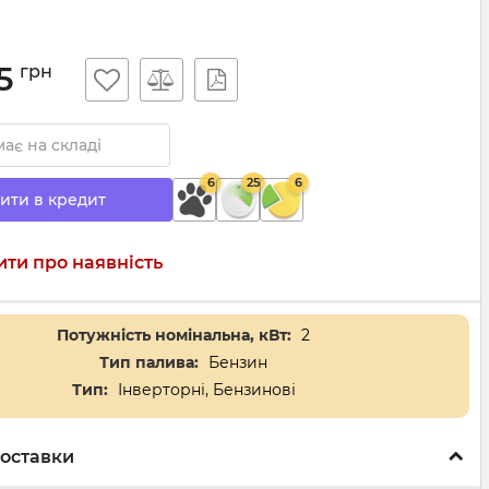
5
грн
ає на складі
6
25
6
ити в кредит
ти про наявність
Потужність номінальна, кВт:
2
Тип палива:
Бензин
Тип:
Інверторні, Бензинові
оставки