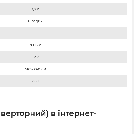
3,7 л
8 годин
Ні
360 мл
Так
51x32x48 см
18 кг
верторний) в інтернет-