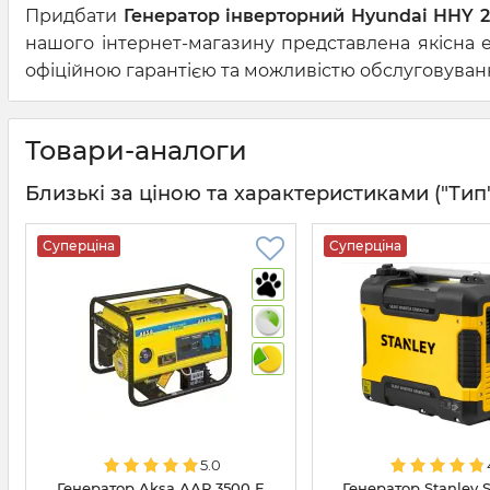
Придбати
Генератор інверторний Hyundai HHY 2
нашого інтернет-магазину представлена якісна е
офіційною гарантією та можливістю обслуговування
Товари-аналоги
Близькі за ціною та характеристиками ("Тип",
Суперціна
Суперціна
5.0
Генератор Aksa ААР 3500 Е
Генератор Stanley 