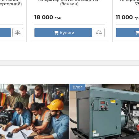
верторний)
(бензин)
3
18 000
11 000
грн
гр
Купити
Блог