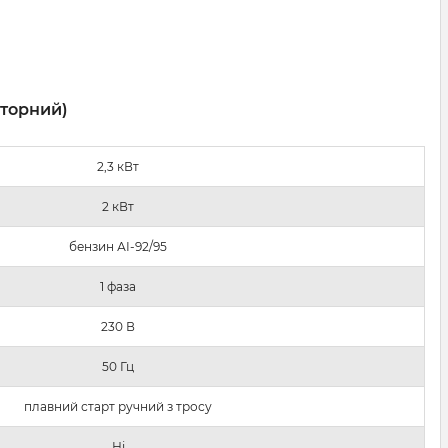
рторний)
2,3 кВт
2 кВт
бензин АІ-92/95
1 фаза
230 В
50 Гц
плавний старт ручний з тросу
Ні