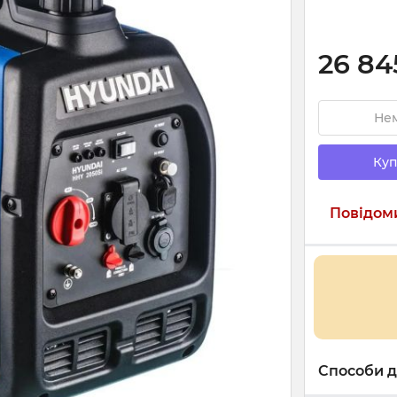
26 84
Нем
Куп
Повідоми
Способи д