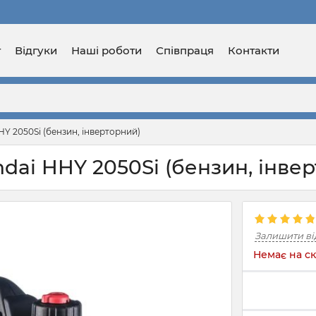
г
Відгуки
Наші роботи
Співпраця
Контакти
Y 2050Si (бензин, інверторний)
dai HHY 2050Si (бензин, інве
Залишити ві
Немає на ск