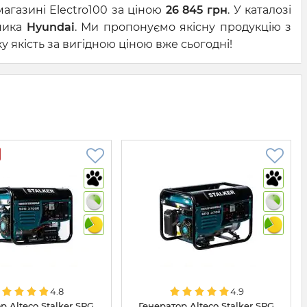
агазині Electro100 за ціною
26 845 грн
. У каталозі
бника
Hyundai
. Ми пропонуємо якісну продукцію з
 якість за вигідною ціною вже сьогодні!
4.8
4.9
р Alteco Stalker SPG
Генератор Alteco Stalker SPG