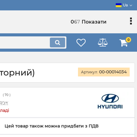
Ua
0
6
7
Показати
0
рторний)
00-00014034
Артикул:
(
70
)
дгук
ладі
Цей товар також можна придбати з ПДВ