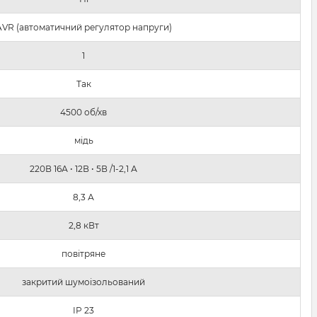
AVR (автоматичний регулятор напруги)
1
Так
4500 об/хв
мідь
220В 16А • 12В • 5В /1-2,1 А
8,3 А
2,8 кВт
повітряне
закритий шумоізольований
IP 23