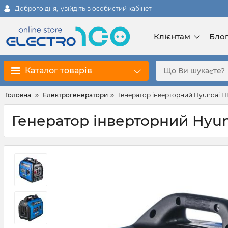
Доброго дня,
увійдіть в особистий кабінет
Клієнтам
Бло
Каталог товарів
Головна
Електрогенератори
Генератор інверторний Hyundai HH
Генератор інверторний Hyun