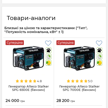
Товари-аналоги
Близькі за ціною та характеристиками ("Тип",
"Потужність номінальна, кВт" ± 1)
Суперціна
Суперціна
4.8
5.0
Генератор Alteco Stalker
Генератор Alteco Stalker
SPG 6500E (бензин)
SPG 7000E (бензин)
24 000
28 200
грн
грн