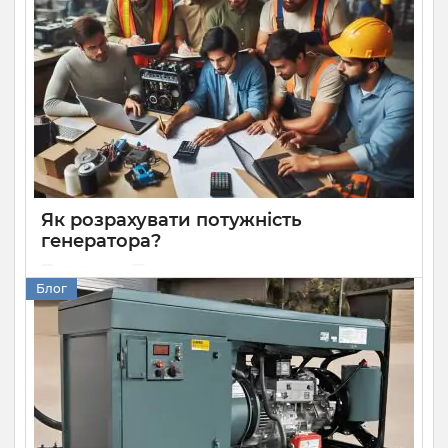
потужність за акумуляторні батареї та здатен довше
працювати без перебоїв при високому навантаженні. Але
вам необхідно знати, як правильно його встановити та
під’єднати до споживачів. Розбираємося, як підключити
генератор до будинку.
Як розрахувати потужність
генератора?
05 08 2024
0
Блог
Розрахунок потужності генератора — дуже важлива й
доволі складна задача. Надто потужна модель буде
дорогою як при купівлі, так і в експлуатації, а надто
слабка не зможе забезпечити стабільну роботу техніки.
Розповідаємо, як правильно вибирати генератор за
потужністю, щоб використовувати все необхідне
обладнання та не переплачувати.