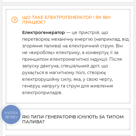
магазину чи кав’ярні.
ЩО ТАКЕ ЕЛЕКТРОГЕНЕРАТОР І ЯК ВІН
ПРАЦЮЄ?
Електрогенератор
— це пристрій, що
перетворює механічну енергію (наприклад, від
згоряння палива) на електричний струм. Він
не «виробляє» електрику, а конвертує її за
принципом електромагнітної індукції. Після
запуску двигуна, спеціальний дріт, що
рухається в магнітному полі, створює
електрорушійну силу, яка, у свою чергу,
генерує напругу та струм для живлення
електроприладів.
КНОПКА
ЯКІ ТИПИ ГЕНЕРАТОРІВ ІСНУЮТЬ ЗА ТИПОМ
ЗВ'ЯЗКУ
ПАЛИВА?