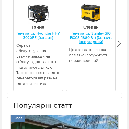
Ірина
Степан
Генератор Hyundai HHY
Генератор Stanley SIG
Г
3020FE (бензин)
1900S (1880 Вт) (бензин,
інверторний)
Сервіс і
Ціна занадто висока
Ген
обслуговування
для такої потужності,
від
уважне, завжди на
не задоволений
5480
зв’язку, відповідають і
пра
підтримують, дякую
про
Тарас, стосовно самого
Рек
генератора від разу не
могли завести ал...
Популярні статті
Блог