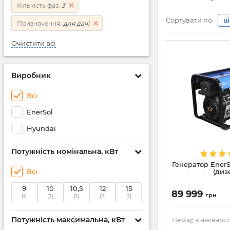
Кількість фаз:
3
Сортувати по:
ц
Призначення:
для дачі
Очистити всі
Виробник
Всі
EnerSol
Hyundai
Потужність номінальна, кВт
Генератор Ener
Всі
(диз
9
10
10,5
12
15
89 999
грн
(1)
(2)
(1)
(2)
(1)
Потужність максимальна, кВт
Немає в наявност