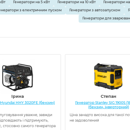
кВт
Генератори на 5 кВт
Генератори на 10 кВт
Генератори на 
енератори з електричним пуском
Генератори з автозапуском
Генератори для зварюва
Ірина
Степан
 Hyundai HHY 3020FE (бензин)
Генератор Stanley SIG 1900S (1
(бензин, інверторний)
слуговування уважне, завжди
Ціна занадто висока для такої по
 відповідають і підтримують,
не задоволений
с, стосовно самого генератора