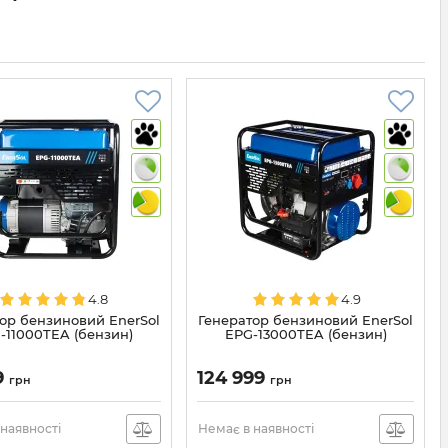
4.8
4.9
ор бензиновий EnerSol
Генератор бензиновий EnerSol
-11000TEA (бензин)
EPG-13000TEA (бензин)
9
124 999
грн
грн
наявності
Немає в наявності