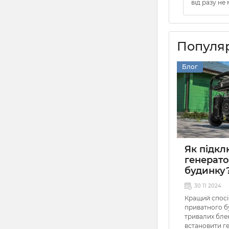
від разу не 
Популяр
Блог
Як підк
генерато
будинку
30 11 2024
Кращий спосі
приватного б
тривалих бле
встановити ге