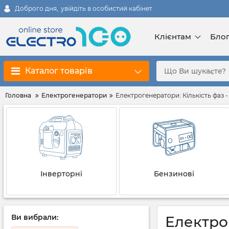
Доброго дня,
увійдіть в особистий кабінет
Клієнтам
Бло
Каталог товарів
Головна
Електрогенератори
Електрогенератори: Кількість фаз -
Інверторні
Бензинові
Ви вибрали:
Електрог