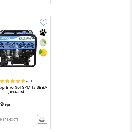
4.8
ор EnerSol SKD-15-3EBA
(дизель)
99
грн
наявності