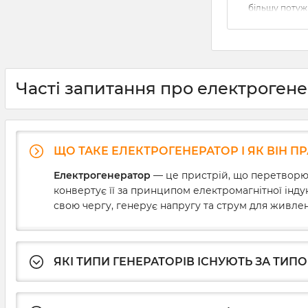
більшу потужн
акумуляторні 
довше працюв
при високому
вам необхідно
правильно йо
під’єднати до
Часті запитання про електроген
Розбираємося
генератор до
ЩО ТАКЕ ЕЛЕКТРОГЕНЕРАТОР І ЯК ВІН П
Електрогенератор
— це пристрій, що перетворює 
конвертує її за принципом електромагнітної індук
свою чергу, генерує напругу та струм для живле
ЯКІ ТИПИ ГЕНЕРАТОРІВ ІСНУЮТЬ ЗА ТИП