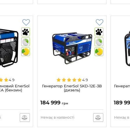
4.9
4.9
иновий EnerSol
Генератор EnerSol SKD-12E-3B
Генерат
A (бензин)
(дизель)
184 999
189 9
грн
і
Немає в наявності
Немає в 