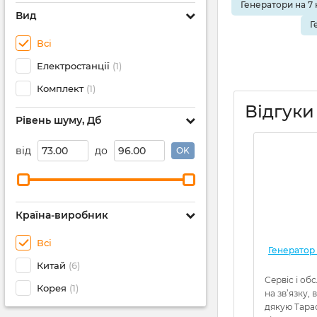
Генератори на 7 
Вид
Г
Всі
Електростанції
(1)
Комплект
(1)
Відгуки
Рівень шуму, Дб
від
до
OK
Країна-виробник
Всі
Генератор
Китай
(6)
Сервіс і об
Корея
(1)
на зв’язку,
дякую Тара