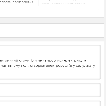
алізована генерація». В
електроенергії змушують нас
егулярних відключень
шукати альтернативні джерела
и доводиться шукати
живлення, й одними
тивні рішення для
акумуляторами обійтись не
ення живлення
виходить. Розповідаємо, яким
 приладів — котлів і
має бути
генератор для
ників, систем безпеки
приватного будинку
,
амер, промислового й
невеликого магазину чи
о обладнання. Якщо ви
кав’ярні.
аєте перед такою
ю, вам слід знати, що
ратор, як він працює та
льно його вибрати.
мося докладніше.
ектричний струм. Він не «виробляє» електрику, а
в магнітному полі, створює електрорушійну силу, яка, у