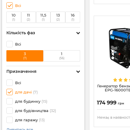
Всі
10
11
11,5
13
16
(1)
(2)
(1)
(2)
(1)
Кількість фаз
Всі
3
1
(7)
(56)
Призначення
Всі
Генератор бенз
EPG-16000TE
для дачі
(7)
для будинку
(15)
174 999
грн
для будівництва
(32)
Немає в наявност
для гаражу
(13)
Дивитись все