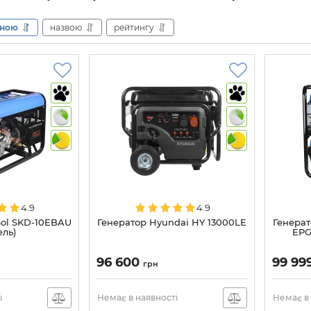
іною
назвою
рейтингу
4.9
4.9
Sol SKD-10EBAU
Генератор Hyundai HY 13000LE
Генерат
ель)
EPG
96 600
99 99
грн
і
Немає в наявності
Немає в 