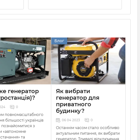
Блог
ке генератор
Як вибрати
тростанція)?
генератор для
приватного
024
0
будинку?
ом повномасштабного
ня більшості українців
06 04 2023
0
 познайомитися з
Останнім часом стало особливо
и «автономне
актуальним питання,
як вибрати
стачання» та
генератор
. Тривалі відключення