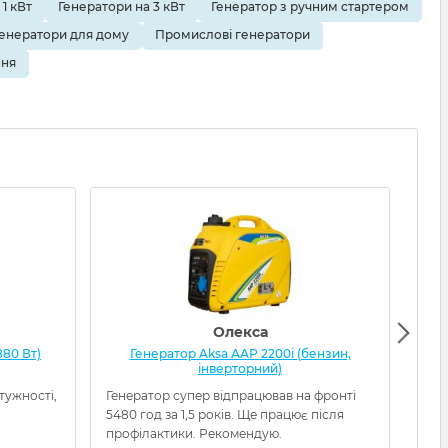
1 кВт
Генератори на 3 кВт
Генератор з ручним стартером
Генератори для дому
Промислові генератори
ння
Олекса
880 Вт)
Генератор Aksa ААР 2200i (бензин,
інверторний)
тужності,
Генератор супер відпрацював на фронті
А ср
5480 год за 1,5 років. Ще працює після
профілактики. Рекомендую.