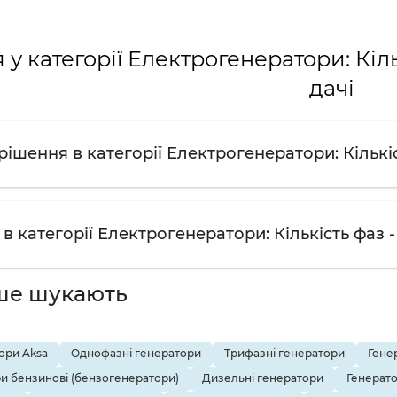
у категорії Електрогенератори: Кіль
дачі
ішення в категорії Електрогенератори: Кількіс
в категорії Електрогенератори: Кількість фаз -
ше шукають
ори Aksa
Однофазні генератори
Трифазні генератори
Генер
и бензинові (бензогенератори)
Дизельні генератори
Генерато