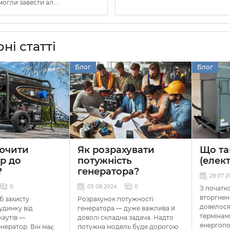
могли завести ал...
ні статті
Блог
Блог
лючити
Як розрахувати
Що та
р до
потужність
(елек
?
генератора?
28 07 2
0
05 08 2024
0
З початк
вторгнен
б захисту
Розрахунок потужності
довелося
удинку від
генератора — дуже важлива й
термінам
каутів —
доволі складна задача. Надто
енергопо
нератор. Він має
потужна модель буде дорогою