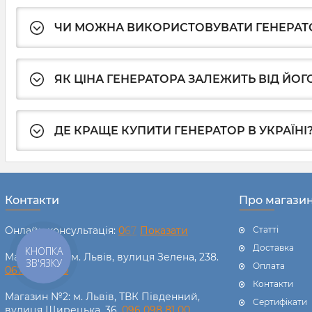
ЧИ МОЖНА ВИКОРИСТОВУВАТИ ГЕНЕРАТ
ЯК ЦІНА ГЕНЕРАТОРА ЗАЛЕЖИТЬ ВІД ЙО
ДЕ КРАЩЕ КУПИТИ ГЕНЕРАТОР В УКРАЇНІ
Контакти
Про магази
Онлайн консультація:
0
6
7
Показати
Статті
Доставка
КНОПКА
Магазин №1: м. Львів, вулиця Зелена, 238.
ЗВ'ЯЗКУ
Оплата
067 238 11 00
Контакти
Магазин №2: м. Львів, ТВК Південний,
Сертифікати
вулиця Щирецька, 36.
096 098 81 00