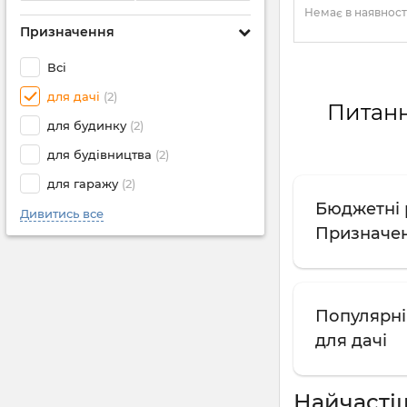
Немає в наявност
Призначення
Всі
для дачі
(2)
Питанн
для будинку
(2)
для будівництва
(2)
для гаражу
(2)
Бюджетні р
Дивитись все
Призначен
Популярні 
для дачі
Найчасті