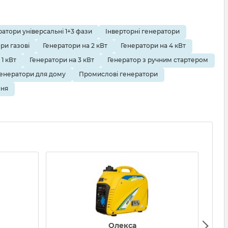
атори універсальні 1+3 фази
Інверторні генератори
ри газові
Генератори на 2 кВт
Генератори на 4 кВт
1 кВт
Генератори на 3 кВт
Генератор з ручним стартером
Генератори для дому
Промислові генератори
ння
Олекса