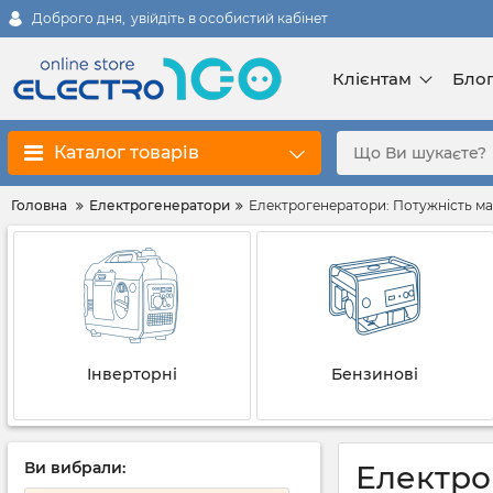
Доброго дня,
увійдіть в особистий кабінет
Клієнтам
Бло
Каталог товарів
Головна
Електрогенератори
Електрогенератори: Потужність мак
Інверторні
Бензинові
Ви вибрали:
Електрог