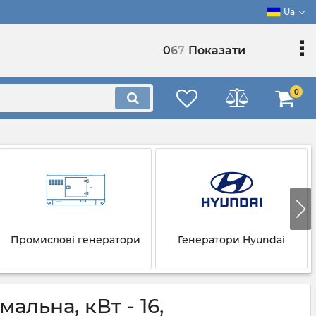
Ua
0
6
7
Показати
0
Промислові генератори
Генератори Hyundai
льна, кВт - 16,