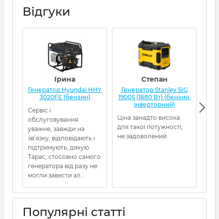
Відгуки
Ірина
Степан
Генератор Hyundai HHY
Генератор Stanley SIG
Г
3020FE (бензин)
1900S (1880 Вт) (бензин,
інверторний)
Сервіс і
Ціна занадто висока
Ген
обслуговування
для такої потужності,
від
уважне, завжди на
не задоволений
5480
зв’язку, відповідають і
пра
підтримують, дякую
про
Тарас, стосовно самого
Рек
генератора від разу не
могли завести ал...
Популярні статті