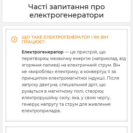
електроенергії змушують нас шукати альтернативні
Часті запитання про
джерела живлення, й одними акумуляторами
обійтись не виходить. Розповідаємо, яким має бути
електрогенератори
генератор для приватного будинку
, невеликого
магазину чи кав’ярні.
ЩО ТАКЕ ЕЛЕКТРОГЕНЕРАТОР І ЯК ВІН
ПРАЦЮЄ?
Електрогенератор
— це пристрій, що
перетворює механічну енергію (наприклад, від
згоряння палива) на електричний струм. Він
не «виробляє» електрику, а конвертує її за
принципом електромагнітної індукції. Після
запуску двигуна, спеціальний дріт, що
рухається в магнітному полі, створює
електрорушійну силу, яка, у свою чергу,
генерує напругу та струм для живлення
електроприладів.