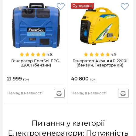
Суперціна
4.8
4.9
Генератор EnerSol EPG-
Генератор Aksa ААР 2200i
2200I (бензин)
(бензин, інверторний)
21 999
40 800
грн
грн
Немає в наявності
Немає в наявності
Питання у категорії
Електрогенератори: Потужність