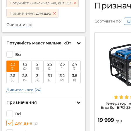
Признач
Потужність максимальна, кВт:
3.3
Призначення:
для дачі
Сортувати по:
ц
Очистити всі
Потужність максимальна, кВт
Всі
3.3
1.2
2
2.2
2.3
2,4
(2)
(2)
(1)
(2)
(1)
(2)
2.5
2.8
3
3.1
3.2
3.8
(2)
(5)
(4)
(2)
(2)
(1)
Дивитись все
(24)
Призначення
Генератор і
EnerSol EPG-33
Всі
19 999
грн
для дачі
(2)