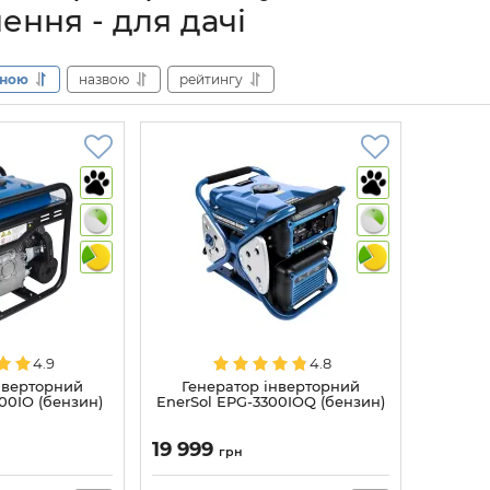
ення - для дачі
іною
назвою
рейтингу
4.9
4.8
нверторний
Генератор інверторний
00IO (бензин)
EnerSol EPG-3300IOQ (бензин)
19 999
грн