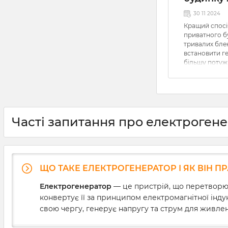
30 11 2024
Кращий спосі
приватного б
тривалих бле
встановити ге
більшу потужн
акумуляторні 
довше працюв
при високому
вам необхідно
правильно йо
під’єднати до
Часті запитання про електроген
Розбираємося
генератор до
ЩО ТАКЕ ЕЛЕКТРОГЕНЕРАТОР І ЯК ВІН П
Електрогенератор
— це пристрій, що перетворює 
конвертує її за принципом електромагнітної індук
свою чергу, генерує напругу та струм для живле