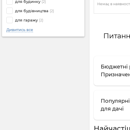
для будинку
(2)
Немає в наявност
для будівництва
(2)
для гаражу
(2)
Дивитись все
Питання
Бюджетні р
Призначен
Популярні 
для дачі
Найчасті