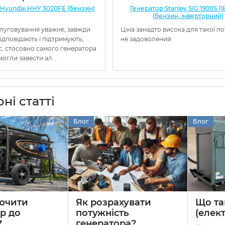
 Hyundai HHY 3020FE (бензин)
Генератор Stanley SIG 1900S (1
(бензин, інверторний)
слуговування уважне, завжди
Ціна занадто висока для такої по
 відповідають і підтримують,
не задоволений
с, стосовно самого генератора
могли завести ал...
ні статті
Блог
Блог
лючити
Як розрахувати
Що та
р до
потужність
(елек
?
генератора?