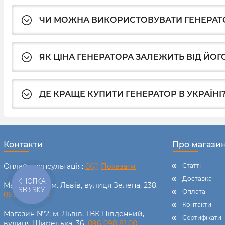
ЧИ МОЖНА ВИКОРИСТОВУВАТИ ГЕНЕРАТ
ЯК ЦІНА ГЕНЕРАТОРА ЗАЛЕЖИТЬ ВІД ЙО
ДЕ КРАЩЕ КУПИТИ ГЕНЕРАТОР В УКРАЇНІ
Контакти
Про магази
Онлайн консультація:
0
6
7
Показати
Статті
Доставка
КНОПКА
Магазин №1: м. Львів, вулиця Зелена, 238.
ЗВ'ЯЗКУ
Оплата
067 238 11 00
Контакти
Магазин №2: м. Львів, ТВК Південний,
Сертифікати
вулиця Щирецька, 36.
096 098 81 00