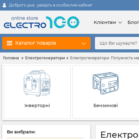
Доброго дня,
увійдіть в особистий кабінет
Клієнтам
Бло
Каталог товарів
Головна
Електрогенератори
Електрогенератори: Потужність мак
Інверторні
Бензинові
Ви вибрали:
Електрог