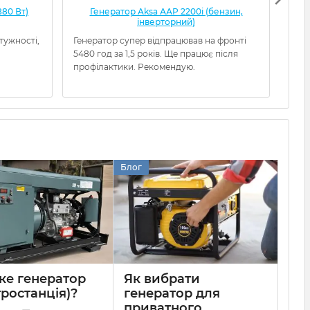
880 Вт)
Генератор Aksa ААР 2200i (бензин,
інверторний)
тужності,
Генератор супер відпрацював на фронті
А ср
5480 год за 1,5 років. Ще працює після
профілактики. Рекомендую.
Блог
ке генератор
Як вибрати
тростанція)?
генератор для
приватного