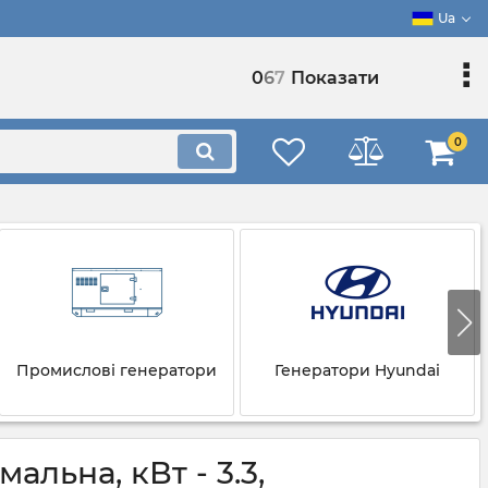
Ua
0
6
7
Показати
0
Промислові генератори
Генератори Hyundai
льна, кВт - 3.3,