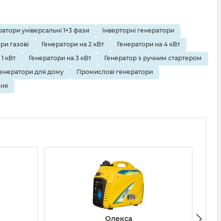
атори універсальні 1+3 фази
Інверторні генератори
ри газові
Генератори на 2 кВт
Генератори на 4 кВт
1 кВт
Генератори на 3 кВт
Генератор з ручним стартером
Генератори для дому
Промислові генератори
ння
Олекса