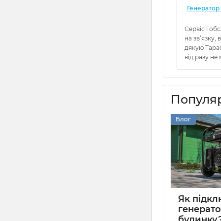
Генератор
Сервіс і об
на зв’язку,
дякую Тара
від разу не 
Популяр
Блог
Як підк
генерато
будинку