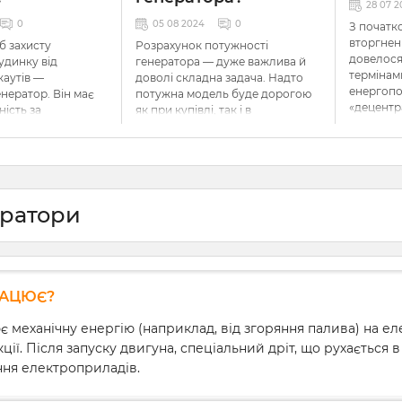
28 07 2
0
05 08 2024
0
З початк
вторгнен
б захисту
Розрахунок потужності
довелося
удинку від
генератора — дуже важлива й
термінам
каутів —
доволі складна задача. Надто
енергопо
нератор. Він має
потужна модель буде дорогою
«децентр
ість за
як при купівлі, так і в
умовах р
батареї та здатен
експлуатації, а надто слабка не
електрик
ати без перебоїв
зможе забезпечити стабільну
альтерна
 навантаженні. Але
роботу техніки. Розповідаємо, як
забезпеч
 знати, як
правильно вибирати генератор
важливих
го встановити та
за потужністю, щоб
холодиль
 споживачів.
використовувати все необхідне
ератори
й відеок
, як підключити
обладнання та не
торговог
 будинку.
переплачувати.
теж пост
проблемо
таке гене
РАЦЮЄ?
як прави
Розбирає
механічну енергію (наприклад, від згоряння палива) на ел
ції. Після запуску двигуна, спеціальний дріт, що рухається 
ння електроприладів.