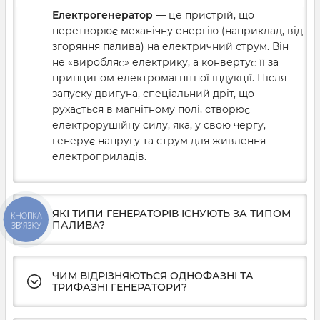
Електрогенератор
— це пристрій, що
перетворює механічну енергію (наприклад, від
згоряння палива) на електричний струм. Він
не «виробляє» електрику, а конвертує її за
принципом електромагнітної індукції. Після
запуску двигуна, спеціальний дріт, що
рухається в магнітному полі, створює
електрорушійну силу, яка, у свою чергу,
генерує напругу та струм для живлення
електроприладів.
ЯКІ ТИПИ ГЕНЕРАТОРІВ ІСНУЮТЬ ЗА ТИПОМ
КНОПКА
ПАЛИВА?
ЗВ'ЯЗКУ
ЧИМ ВІДРІЗНЯЮТЬСЯ ОДНОФАЗНІ ТА
ТРИФАЗНІ ГЕНЕРАТОРИ?