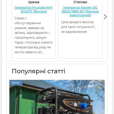
Ірина
Степан
Генератор Hyundai HHY
Генератор Stanley SIG
Г
3020FE (бензин)
1900S (1880 Вт) (бензин,
інверторний)
Сервіс і
Ціна занадто висока
Ген
обслуговування
для такої потужності,
від
уважне, завжди на
не задоволений
5480
зв’язку, відповідають і
пра
підтримують, дякую
про
Тарас, стосовно самого
Рек
генератора від разу не
могли завести ал...
Популярні статті
Блог