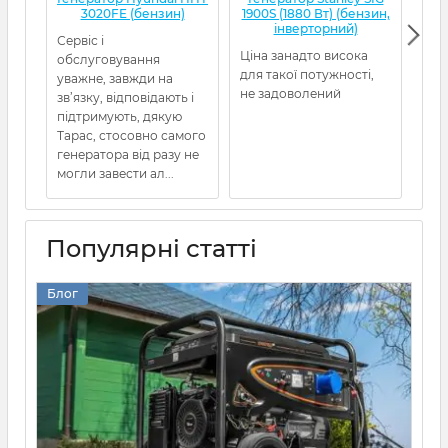
3020FE (бензин)
1900S (1880 Вт) (бензин,
інверторний)
Сервіс і
Ціна занадто висока
Ген
обслуговування
для такої потужності,
від
уважне, завжди на
не задоволений
5480
зв’язку, відповідають і
пра
підтримують, дякую
про
Тарас, стосовно самого
Рек
генератора від разу не
могли завести ал...
Популярні статті
Блог