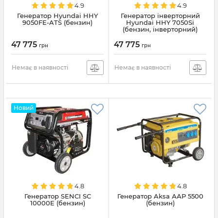
4.9
4.9
Генератор Hyundai HHY
Генератор інверторний
9050FE-ATS (бензин)
Hyundai HHY 7050Si
(бензин, інверторний)
47 775
47 775
грн
грн
Немає в наявності
Немає в наявності
Новий
4.8
4.8
Генератор SENCI SC
Генератор Aksa ААР 5500
10000E (бензин)
(бензин)