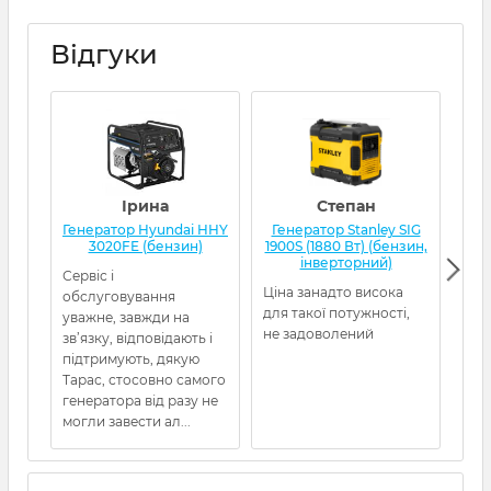
Відгуки
Ірина
Степан
Генератор Hyundai HHY
Генератор Stanley SIG
Г
3020FE (бензин)
1900S (1880 Вт) (бензин,
інверторний)
Сервіс і
Ціна занадто висока
Ген
обслуговування
для такої потужності,
від
уважне, завжди на
не задоволений
5480
зв’язку, відповідають і
пра
підтримують, дякую
про
Тарас, стосовно самого
Рек
генератора від разу не
могли завести ал...