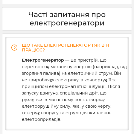
як вибрати генератор
. Тривалі відключення
електроенергії змушують нас шукати альтернативні
Часті запитання про
джерела живлення, й одними акумуляторами
обійтись не виходить. Розповідаємо, яким має бути
електрогенератори
генератор для приватного будинку
, невеликого
магазину чи кав’ярні.
ЩО ТАКЕ ЕЛЕКТРОГЕНЕРАТОР І ЯК ВІН
ПРАЦЮЄ?
Електрогенератор
— це пристрій, що
перетворює механічну енергію (наприклад, від
згоряння палива) на електричний струм. Він
не «виробляє» електрику, а конвертує її за
принципом електромагнітної індукції. Після
запуску двигуна, спеціальний дріт, що
рухається в магнітному полі, створює
електрорушійну силу, яка, у свою чергу,
генерує напругу та струм для живлення
електроприладів.