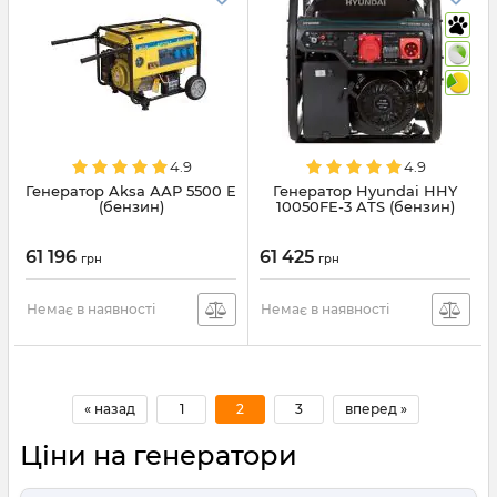
4.9
4.9
Генератор Aksa ААР 5500 Е
Генератор Hyundai HHY
(бензин)
10050FE-3 ATS (бензин)
61 196
61 425
грн
грн
Немає в наявності
Немає в наявності
« назад
1
2
3
вперед »
Ціни на генератори