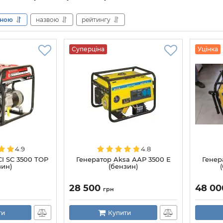
іною
назвою
рейтингу
Суперціна
Уцінка
4.9
4.8
I SC 3500 TOP
Генератор Aksa ААР 3500 Е
Генер
зин)
(бензин)
28 500
48 0
грн
ти
Купити