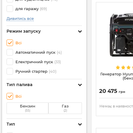
для гаражу
(69)
Дивитись все
Режим запуску
Всі
Автоматичний пуск
(4)
Електричний пуск
(33)
Ручний стартер
(40)
Генератор Hyun
(бен
Тип палива
20 475
грн
Всі
Бензин
Газ
Немає в наявност
(55)
(2)
Тип