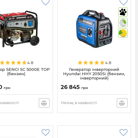
4.8
4.8
ор SENCI SC 5000E TOP
Генератор інверторний
(бензин)
Hyundai HHY 2050Si (бензин,
інверторний)
00
26 845
грн
грн
наявності
Немає в наявності