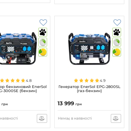
4.8
4.9
ор бензиновий EnerSol
Генератор EnerSol EPG-2800SL
G-3000SE (бензин)
(газ-бензин)
9
13 999
грн
грн
наявності
Немає в наявності