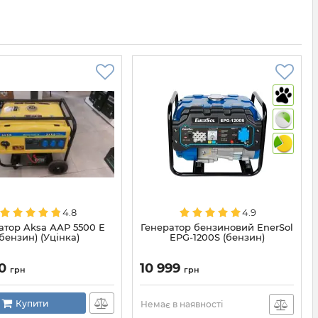
4.8
4.9
атор Aksa ААР 5500 Е
Генератор бензиновий EnerSol
(бензин) (Уцінка)
EPG-1200S (бензин)
00
10 999
грн
грн
Купити
Немає в наявності