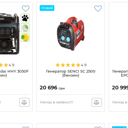
Новий
4.9
4.9
dai HHY 3050F
Генератор SENCI SC 2500
Генерат
зин)
(бензин)
EPG
20 696
20 99
грн
і
Немає в наявності
Немає в 