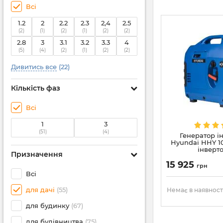
Всі
1.2
2
2.2
2.3
2,4
2.5
(2)
(1)
(2)
(1)
(2)
(2)
2.8
3
3.1
3.2
3.3
4
(5)
(4)
(2)
(1)
(2)
(2)
Дивитись все
(22)
Кількість фаз
Всі
1
3
(51)
(4)
Генератор і
Hyundai HHY 10
інверт
Призначення
15 925
грн
Всі
для дачі
(55)
Немає в наявност
для будинку
(67)
для будівництва
(75)