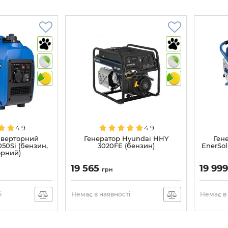
4.9
4.9
нверторний
Генератор Hyundai HHY
Ген
50Si (бензин,
3020FE (бензин)
EnerSo
орний)
19 565
19 99
грн
і
Немає в наявності
Немає в 