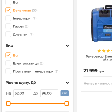
Всі
Бензинові
(55)
Інверторні
(7)
Газові
(2)
Дизельні
(7)
Вид
Всі
Генератор Ener
(бен
Електростанції
(2)
21 999
Портативні генератори
(31)
грн
Рівень шуму, Дб
Немає в наявност
від
до
OK