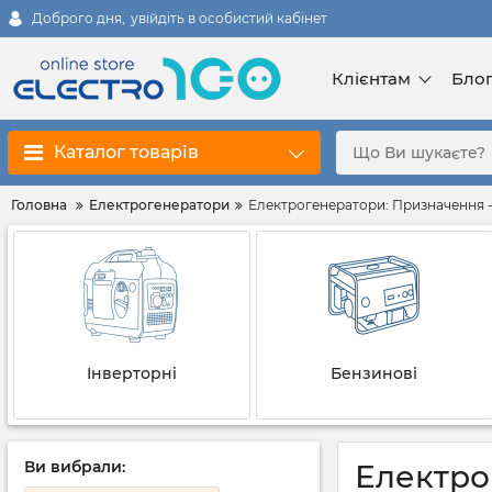
Доброго дня,
увійдіть в особистий кабінет
Клієнтам
Бло
Каталог товарів
Головна
Електрогенератори
Електрогенератори: Призначення - 
Інверторні
Бензинові
Ви вибрали:
Електро