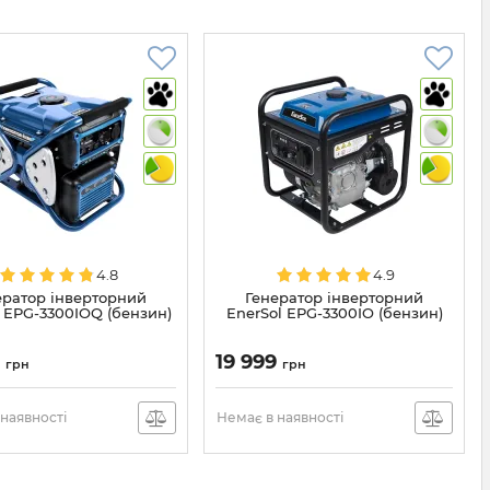
4.8
4.9
ератор інверторний
Генератор інверторний
l EPG-3300IOQ (бензин)
EnerSol EPG-3300IO (бензин)
9
19 999
грн
грн
наявності
Немає в наявності