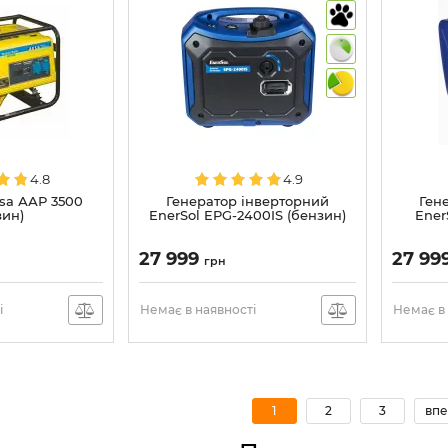
4.8
4.9
sa ААР 3500
Генератор інверторний
Ген
зин)
EnerSol EPG-2400IS (бензин)
Ener
27 999
27 99
грн
і
Немає в наявності
Немає в 
1
2
3
впе