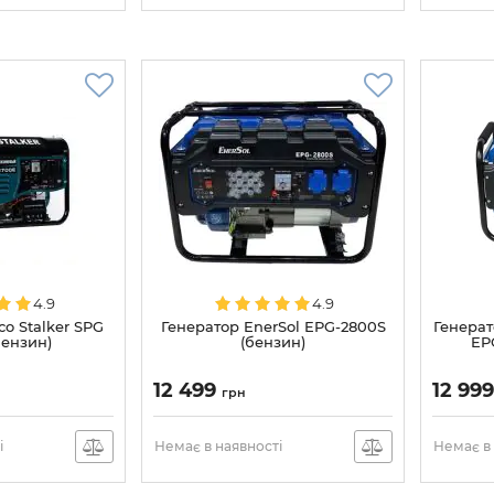
4.9
4.9
co Stalker SPG
Генератор EnerSol EPG-2800S
Генерат
бензин)
(бензин)
EP
12 499
12 99
грн
і
Немає в наявності
Немає в 