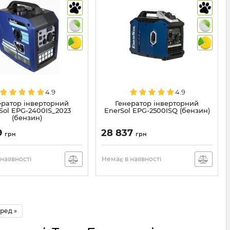
4.9
4.9
ератор інверторний
Генератор інверторний
Sol EPG-2400IS_2023
EnerSol EPG-2500ISQ (бензин)
(бензин)
9
28 837
грн
грн
наявності
Немає в наявності
ред »