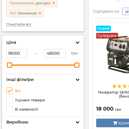
Призначення:
для дачі
Сортувати по:
ц
Тип:
Бензинові
Очистити всі
Новий
Суперціна
Ціна
-
грн
Інші фільтри
Всі
Генератор SENC
(бен
Уцінені товари
18 000
В наявності
грн
Виробник
Купи