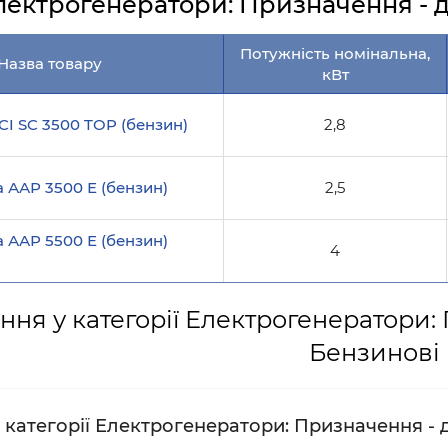
лектрогенератори: Призначення - дл
Потужність номінальна,
Назва товару
кВт
CI SC 3500 TOP (бензин)
2,8
 ААР 3500 Е (бензин)
2,5
 ААР 5500 Е (бензин)
4
ння у категорії Електрогенератори: 
Бензинові
категорії Електрогенератори: Призначення - д