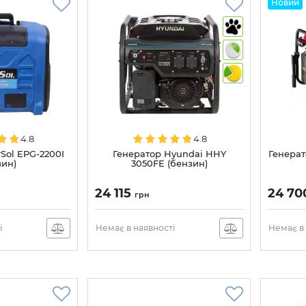
Новий
4.8
4.8
Sol EPG-2200I
Генератор Hyundai HHY
Генерат
зин)
3050FE (бензин)
24 115
24 7
грн
і
Немає в наявності
Немає в 