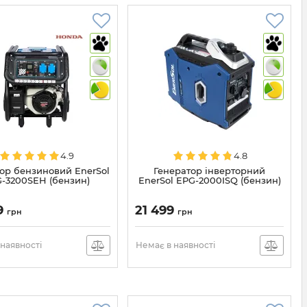
4.9
4.8
ор бензиновий EnerSol
Генератор інверторний
-3200SEH (бензин)
EnerSol EPG-2000ISQ (бензин)
9
21 499
грн
грн
наявності
Немає в наявності