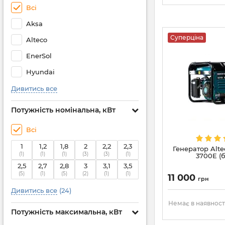
Всі
Aksa
Суперціна
Alteco
EnerSol
Hyundai
Дивитись все
Потужність номінальна, кВт
Всі
1
1,2
1,8
2
2,2
2,3
Генератор Alte
(1)
(1)
(1)
(3)
(3)
(1)
3700E (
2,5
2,7
2,8
3
3,1
3,5
(5)
(1)
(5)
(2)
(1)
(1)
11 000
грн
Дивитись все
(24)
Немає в наявност
Потужність максимальна, кВт