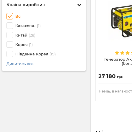
Країна-виробник
Всі
Казахстан
(1)
Китай
(28)
Корея
(1)
Південна Корея
(19)
Генератор Ak
(бен
Дивитись все
27 180
грн
Немає в наявност