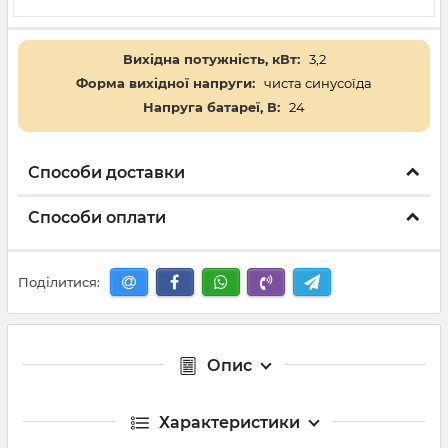
Вихідна потужність, кВт:
3,2
Форма вихідної напруги:
чиста синусоїда
Напруга батареї, В:
24
Способи доставки
Способи оплати
Поділитися:
Опис
Характеристики