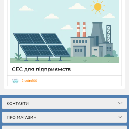
СЕС для підприємств
25 08 2025
0
Electro100
На сьогоднішній день сонячна енергетика дуже часто
асоціюється з тематикою екології, менше з
прогресивністю, та технологіями, але разом з тим вона
має дуже перспективний аспект, який часто відходить на
КОНТАКТИ
задній план - економія!
ПРО МАГАЗИН
Дійсно, якщо у вас приватний будинок, який споживає
150-220кВт на місяць, то СЕС буде радше проявом
ентузіазму, солідарності з природою та можливо