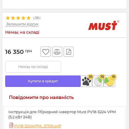
(
39
)
Залишити відгук
Немає на складі
16 350
грн
Немає на складі
10
10
10
Купити в кредит
Повідомити про наявність
Інструкція для Гібридний інвертор Must PV18-3224 VPM
(3,2 кВт 24В)
PV18-3224VPM_37156.pdf