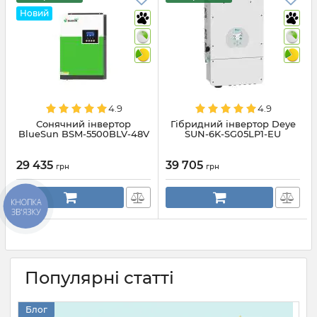
Новий
4.9
4.9
Сонячний інвертор
Гібридний інвертор Deye
BlueSun BSM-5500BLV-48V
SUN-6K-SG05LP1-EU
29 435
39 705
грн
грн
КНОПКА
ЗВ'ЯЗКУ
Популярні статті
Блог