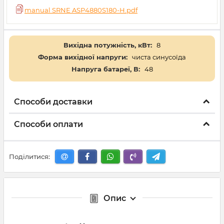
manual SRNE ASP4880S180-H.pdf
Вихідна потужність, кВт:
8
Форма вихідної напруги:
чиста синусоїда
Напруга батареї, В:
48
Способи доставки
Способи оплати
Поділитися:
Опис