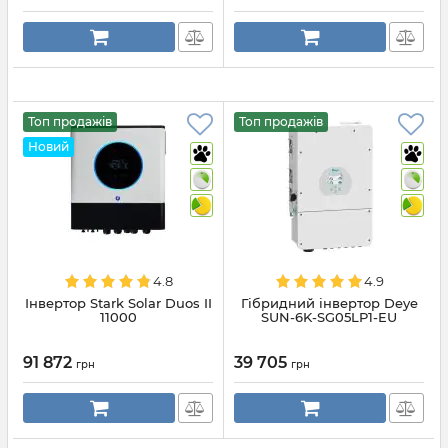
Топ продажів
Топ продажів
Новий
4.8
4.9
Інвертор Stark Solar Duos II
Гібридний інвертор Deye
11000
SUN-6K-SG05LP1-EU
91 872
39 705
грн
грн