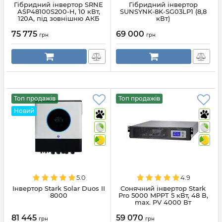
Гібридний інвертор SRNE
Гібридний інвертор
ASP48100S200-H, 10 кВт,
SUNSYNK-8K-SG03LP1 (8,8
120А, під зовнішню АКБ
кВт)
48В, PV 500В
75 775
69 000
грн
грн
Топ продажів
Топ продажів
Новий
5.0
4.9
Інвертор Stark Solar Duos II
Сонячний інвертор Stark
8000
Pro 5000 MPPT 5 кВт, 48 В,
max. PV 4000 Вт
81 445
59 070
грн
грн