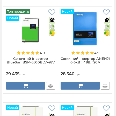
Топ продажів
Новий
Новий
4.9
4.9
Сонячний інвертор
Сонячний інвертор ANENJI
BlueSun BSM-5500BLV-48V
6 6кВт, 48В, 120А
29 435
28 540
грн
грн
Новий
Новий