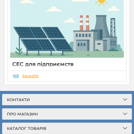
СЕС для підприємств
25 08 2025
0
Electro100
На сьогоднішній день сонячна енергетика дуже часто
асоціюється з тематикою екології, менше з
прогресивністю, та технологіями, але разом з тим вона
має дуже перспективний аспект, який часто відходить на
КОНТАКТИ
задній план - економія!
ПРО МАГАЗИН
Дійсно, якщо у вас приватний будинок, який споживає
150-220кВт на місяць, то СЕС буде радше проявом
ентузіазму, солідарності з природою та можливо
КАТАЛОГ ТОВАРІВ
наслідуванням модних трендів. Але якщо розглянути СЕС