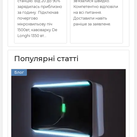
станцію. Від 20 до 90%
зв'язалися швидко.
зарядилась приблизно
Компетентно відповіли
за годину. Підключав
на всі питання.
почергово
Доставили навіть
мікрохвильову піч
раніше за заявлене.
1500вт, кавоварку De
Longhi 1350 вт...
Популярні статті
Блог