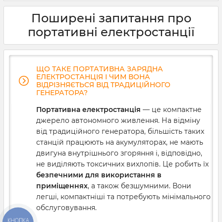
українців довелося познайомитися з термінами
«автономне енергопостачання» та «децентралізована
Поширені запитання про
генерація». В умовах регулярних відключень
електрики доводиться шукати альтернативні рішення
портативні електростанції
для забезпечення живлення важливих приладів —
котлів і холодильників, систем безпеки й відеокамер,
промислового й торгового обладнання. Якщо ви теж
постаєте перед такою проблемою, вам слід знати, що
ЩО ТАКЕ ПОРТАТИВНА ЗАРЯДНА
таке генератор, як він працює та як правильно його
ЕЛЕКТРОСТАНЦІЯ І ЧИМ ВОНА
вибрати. Розбираємося докладніше.
ВІДРІЗНЯЄТЬСЯ ВІД ТРАДИЦІЙНОГО
ГЕНЕРАТОРА?
Портативна електростанція
— це компактне
джерело автономного живлення. На відміну
від традиційного генератора, більшість таких
станцій працюють на акумуляторах, не мають
двигуна внутрішнього згоряння і, відповідно,
не виділяють токсичних вихлопів. Це робить їх
безпечними для використання в
приміщеннях
, а також безшумними. Вони
легші, компактніші та потребують мінімального
обслуговування.
КНОПКА