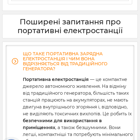
З початком повномасштабного вторгнення більшості
українців довелося познайомитися з термінами
«автономне енергопостачання» та «децентралізована
Поширені запитання про
генерація». В умовах регулярних відключень
електрики доводиться шукати альтернативні рішення
портативні електростанції
для забезпечення живлення важливих приладів —
котлів і холодильників, систем безпеки й відеокамер,
промислового й торгового обладнання. Якщо ви теж
постаєте перед такою проблемою, вам слід знати, що
ЩО ТАКЕ ПОРТАТИВНА ЗАРЯДНА
таке генератор, як він працює та як правильно його
ЕЛЕКТРОСТАНЦІЯ І ЧИМ ВОНА
вибрати. Розбираємося докладніше.
ВІДРІЗНЯЄТЬСЯ ВІД ТРАДИЦІЙНОГО
ГЕНЕРАТОРА?
Портативна електростанція
— це компактне
джерело автономного живлення. На відміну
від традиційного генератора, більшість таких
станцій працюють на акумуляторах, не мають
двигуна внутрішнього згоряння і, відповідно,
не виділяють токсичних вихлопів. Це робить їх
безпечними для використання в
приміщеннях
, а також безшумними. Вони
легші, компактніші та потребують мінімального