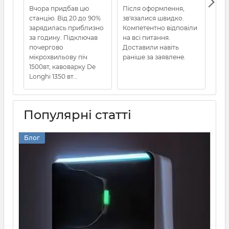
Вчора придбав цю
Після оформлення,
Все
станцію. Від 20 до 90%
зв'язалися швидко.
зарядилась приблизно
Компетентно відповіли
за годину. Підключав
на всі питання.
почергово
Доставили навіть
мікрохвильову піч
раніше за заявлене.
1500вт, кавоварку De
Longhi 1350 вт...
Популярні статті
Блог