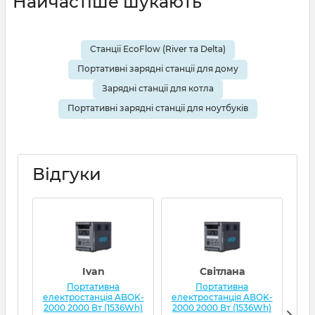
Найчастіше шукають
Станції EcoFlow (River та Delta)
Портативні зарядні станції для дому
Зарядні станції для котла
Портативні зарядні станції для ноутбуків
Відгуки
Ivan
Світлана
Портативна
Портативна
електростанція ABOK-
електростанція ABOK-
ел
2000 2000 Вт (1536Wh)
2000 2000 Вт (1536Wh)
20