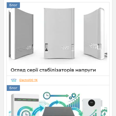
Блог
Огляд серії стабілізаторів напруги
Елекс АНТС: більше ніж просто
захист
Electro100 YK
Блог
22 07 2026
0
10 хвилин