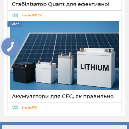
Стабілізатор Quant для ефективної
роботи СЕС
Electro100 YK
14 10 2025
0
Блог
Акумулятори для СЕС, як правильно
вибрати
Electro100
28 09 2025
0
Звичним явищем є мережеві сонячні електростанції(СЕС)
класичного типу, що працюють на моментальну
генерацію для споживання чи передавання у загальну