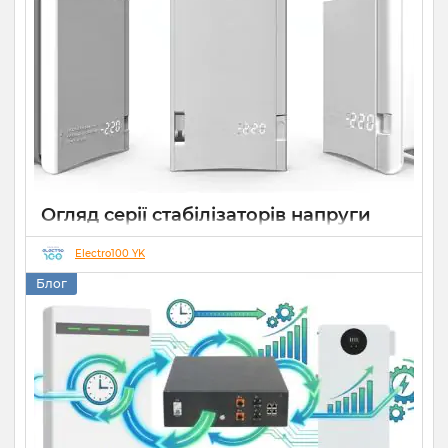
Огляд серії стабілізаторів напруги
Елекс АНТС: більше ніж просто
захист
Electro100 YK
Блог
22 07 2026
0
10 хвилин