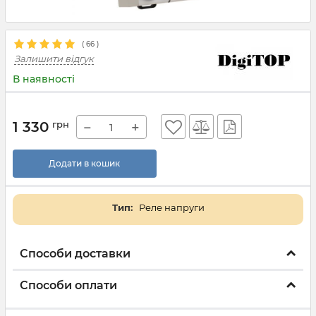
(
66
)
Залишити відгук
В наявності
1 330
грн
−
+
Додати в кошик
Тип:
Реле напруги
Способи доставки
Способи оплати