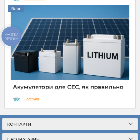
14 10 2025
0
Блог
КНОПКА
ЗВ'ЯЗКУ
Акумулятори для СЕС, як правильно
вибрати
Electro100
28 09 2025
0
Звичним явищем є мережеві сонячні електростанції(СЕС)
класичного типу, що працюють на моментальну
генерацію для споживання чи передавання у загальну
КОНТАКТИ
електромережу. Такі СЕС відносно дешеві, прості,
компактніші та достатньо ефективні, що є їх невід’ємною
перевагою, але як у всьому, будь-яка сила одночасно
ПРО МАГАЗИН