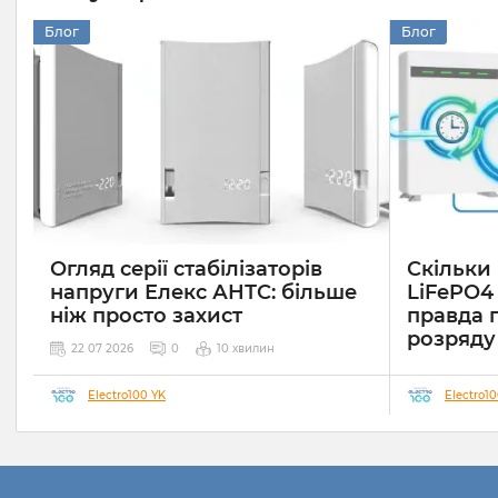
Блог
Блог
Огляд серії стабілізаторів
Скільки
напруги Елекс АНТС: більше
LiFePO4
ніж просто захист
правда 
розряду
22 07 2026
0
10 хвилин
05 02 2026
Electro100 YK
Electro1