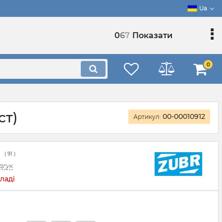
Ua
0
6
7
Показати
0
ст)
00-00010912
Артикул:
(
91
)
дгук
ладі