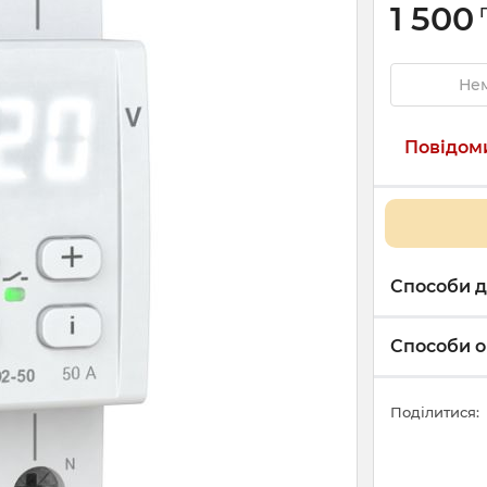
1 500
Нем
Повідоми
Способи д
Способи о
Поділитися: