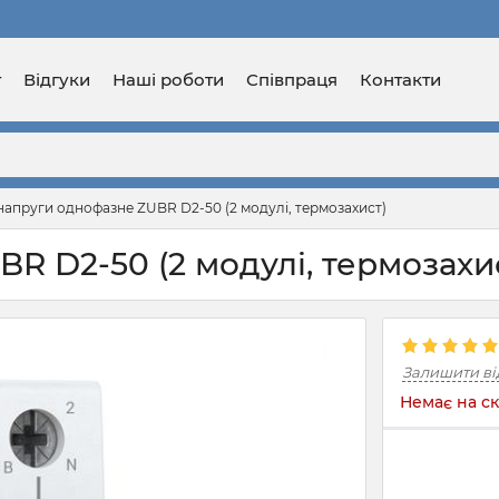
г
Відгуки
Наші роботи
Співпраця
Контакти
напруги однофазне ZUBR D2-50 (2 модулі, термозахист)
R D2-50 (2 модулі, термозахи
Залишити ві
Немає на ск