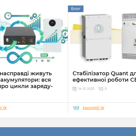
Блог
 насправді живуть
Стабілізатор Quant д
 акумулятори: вся
ефективної роботи С
про цикли заряду-
14 10 2025
0
0
7 хвилин
00 YK
Electro100 YK