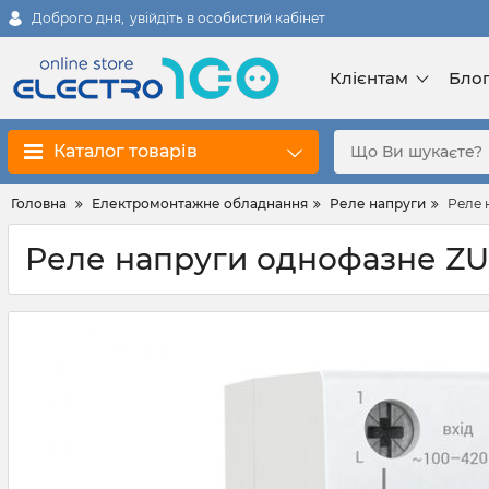
Доброго дня,
увійдіть в особистий кабінет
Клієнтам
Бло
Каталог товарів
Головна
Електромонтажне обладнання
Реле напруги
Реле 
Реле напруги однофазне ZUB