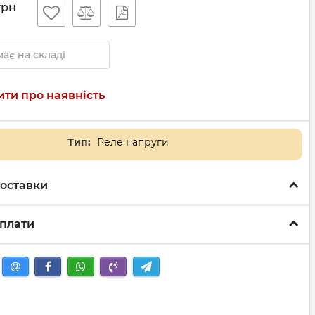
грн
ає на складі
ти про наявність
Тип:
Реле напруги
оставки
плати