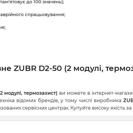
ам'ятовує до 100 значень);
 аврійного спрацьовування;
ня;
е ZUBR D2-50 (2 модулі, термоз
 модулі, термозахист)
ви можете в інтернет-магазин
ехніка відомих брендів, у тому числі виробника
ZU
ованих сервісних центрах. Купуйте високу якість за