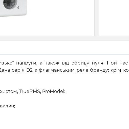
ької напруги, а також від обриву нуля. При наст
 Дана серія D2 є флагманським реле бренду: крім ко
истом, TrueRMS, ProModel:
хвилин;