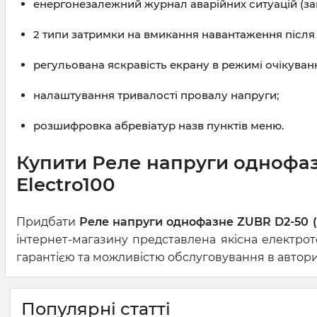
енергонезалежний журнал аварійних ситуацій (зап
2 типи затримки на вмикання навантаження після
регульована яскравість екрану в режимі очікуван
налаштування тривалості провалу напруги;
розшифровка абревіатур назв пунктів меню.
Купити Реле напруги однофазн
Electro100
Придбати
Реле напруги однофазне ZUBR D2-50 (2
інтернет-магазину представлена якісна електрот
гарантією та можливістю обслуговування в авториз
Популярні статті