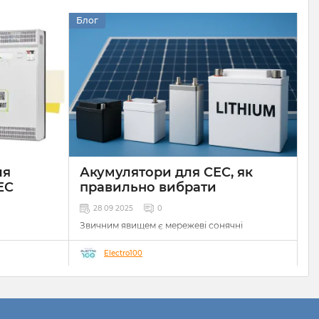
Блог
ля
Акумулятори для СЕС, як
ЕС
правильно вибрати
28 09 2025
0
Звичним явищем є мережеві сонячні
електростанції(СЕС) класичного типу, що
працюють на моментальну генерацію для
Electro100
споживання чи передавання у загальну
електромережу. Такі СЕС відносно дешеві,
прості, компактніші та достатньо ефективні,
що є їх невід’ємною перевагою, але як у
всьому, будь-яка сила одночасно породжує