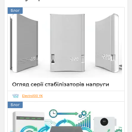
Блог
Огляд серії стабілізаторів напруги
Елекс АНТС: більше ніж просто
захист
Electro100 YK
Блог
22 07 2026
0
10 хвилин