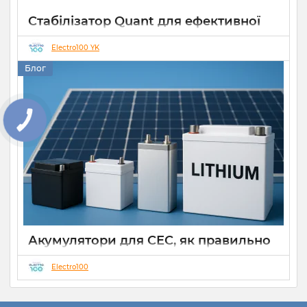
Стабілізатор Quant для ефективної
роботи СЕС
Electro100 YK
14 10 2025
0
Блог
КНОПКА
ЗВ'ЯЗКУ
Акумулятори для СЕС, як правильно
вибрати
Electro100
28 09 2025
0
Звичним явищем є мережеві сонячні електростанції(СЕС)
класичного типу, що працюють на моментальну