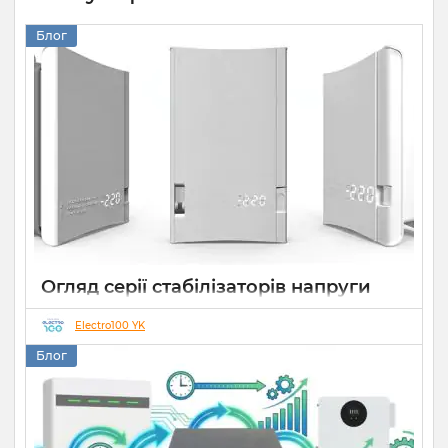
Блог
Огляд серії стабілізаторів напруги
Елекс АНТС: більше ніж просто
захист
Electro100 YK
Блог
22 07 2026
0
10 хвилин