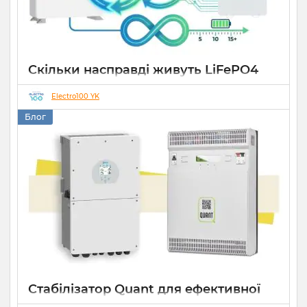
Скільки насправді живуть LiFePO4
акумулятори: вся правда про цикли
заряду-розряду
Electro100 YK
Блог
05 02 2026
0
7 хвилин
Стабілізатор Quant для ефективної
роботи СЕС