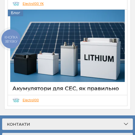
Electro100 YK
14 10 2025
0
Блог
КНОПКА
ЗВ'ЯЗКУ
Акумулятори для СЕС, як правильно
вибрати
Electro100
28 09 2025
0
Звичним явищем є мережеві сонячні електростанції(СЕС)
класичного типу, що працюють на моментальну
генерацію для споживання чи передавання у загальну
КОНТАКТИ
електромережу. Такі СЕС відносно дешеві, прості,
компактніші та достатньо ефективні, що є їх невід’ємною