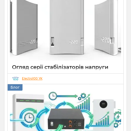
Огляд серії стабілізаторів напруги
Елекс АНТС: більше ніж просто
захист
Electro100 YK
Блог
22 07 2026
0
10 хвилин