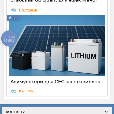
Стабілізатор Quant для ефективної
роботи СЕС
Electro100 YK
14 10 2025
0
Блог
КНОПКА
ЗВ'ЯЗКУ
Акумулятори для СЕС, як правильно
вибрати
Electro100
28 09 2025
0
Звичним явищем є мережеві сонячні електростанції(СЕС)
класичного типу, що працюють на моментальну
генерацію для споживання чи передавання у загальну
КОНТАКТИ