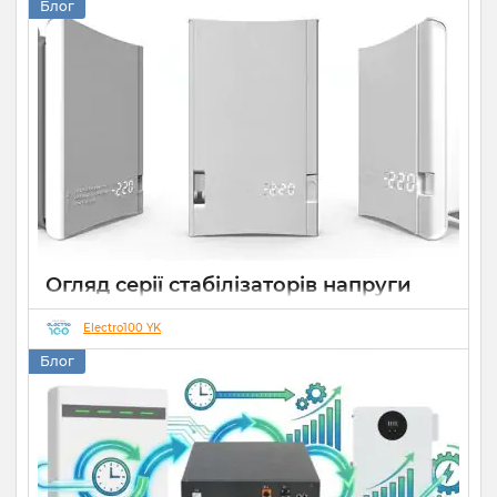
Блог
Огляд серії стабілізаторів напруги
Елекс АНТС: більше ніж просто
захист
Electro100 YK
Блог
22 07 2026
0
10 хвилин