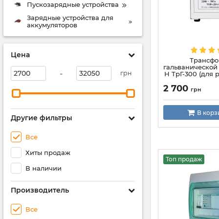
Пускозарядные устройства
Зарядные устройства для
аккумуляторов
Цена
Трансфо
гальванической
-
грн
Н ТрГ-300 (для 
инвертора, ге
2 700
зарядной 
грн
В корз
Другие фильтры
Все
Хиты продаж
Топ продаж
В наличии
Производитель
Все