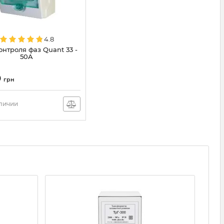
4.8
онтроля фаз Quant 33 -
50A
0
грн
аличии