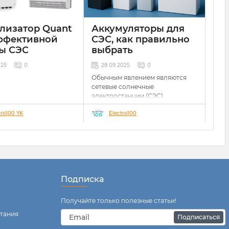
лизатор Quant
Аккумуляторы для
ффективной
СЭС, как правильно
ы СЭС
выбрать
025
0
28 09 2025
0
Обычным явлением являются
сетевые солнечные
электростанции (СЭС)
классического типа,
tro100 YK
Electro100
работающие на моментальную
генерацию для потребления
или передачи в общую
электросеть. Такие СЭС
относительно дешевы, просты,
компактны и достаточно
эффективны, что является их
Подписка
неотъемлемым преимуществом,
но как во всем, любая сила
одновременно порождает
Получайте только полезные статьи!
слабость, поскольку такие
тания
электростанции имеют ряд
Подписаться
недостатков, а именно: не
)