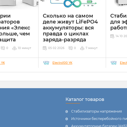
ерии
Сколько на самом
Стаби
заторов
деле живут LiFePO4
для э
ния «Элекс
аккумуляторы: вся
работ
ольше, чем
правда о циклах
14 10 2
защита
заряда-разряда
0
10 минут
05 02 2026
0
7 минут
0 YK
Electro100 YK
Elec
Каталог товаров
Стабилизаторы напряжения
Источники бесперебойного пи
Аккумуляторные батареи (АКБ