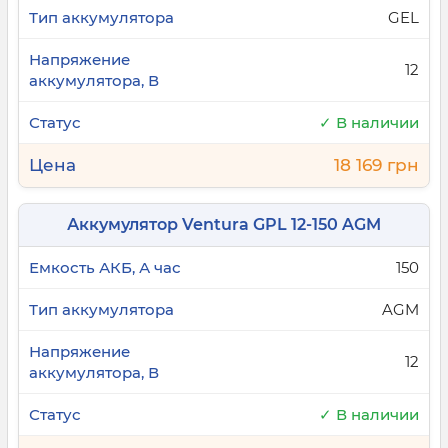
коротким замыканиям. Они идеально
GEL
подходят для энергоснабжения
потребителей невысокой мощности,
12
например сигнализаций или систем
видеонаблюдения. Обычно их используют в
буферном режиме;
✓ В наличии
GEL — с густым вязким электролитом.
18 169 грн
Гелевые аккумуляторы имеют большую
отдачу и менее чувствительны к глубоким
Аккумулятор Ventura GPL 12-150 AGM
разрядам. Они будут идеальным выбором
для мощных потребителей — их
150
подключение поможет завершить
стандартный рабочий цикл или вовремя
AGM
запустить генератор. Гелевые модели
подходят для использования в циклическом
12
режиме — как в источниках
бесперебойного питания, так и в
✓ В наличии
электротранспорте.