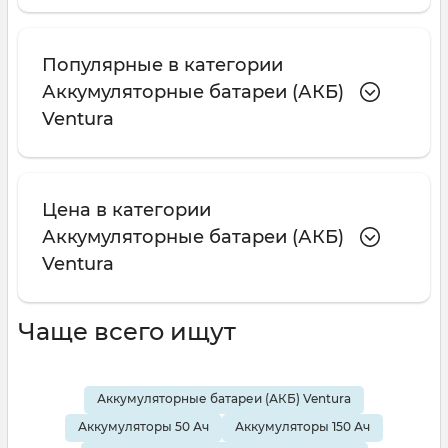
высокий запас энергии даже после
длительного ожидания;
Популярные в категории
прочные корпуса из пластика ABS —
Аккумуляторные батареи (АКБ)
аккумуляторные батареи Ventura подходят
для эксплуатации в неблагоприятных
Ventura
условиях.
Ассортимент аккумуляторов Ventura
Цена в категории
Компания «Вентура» предлагает широкий выбор
Аккумуляторные батареи (АКБ)
батарей для любых сфер применения.
Ventura
Рассмотрим подробнее основные типы
аккумуляторов, их особенности и ключевые
характеристики.
Чаще всего ищут
Ventura GP
Аккумуляторные батареи (АКБ) Ventura
Модели бытового класса — доступные и
компактные. Эти аккумуляторы Ventura имеют
Аккумуляторы 50 Ач
Аккумуляторы 150 Ач