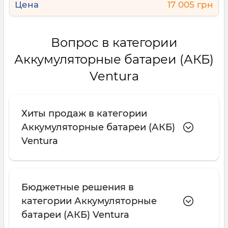
17 005 грн
Аккумуляторы Ventura изготавливаются по
современным технологиям. Благодаря этому они
имеют следующие преимущества:
Вопрос в категории
Аккумуляторные батареи (АКБ)
эффективность рекомбинации газов —
батареи способны долго служат без
Ventura
обслуживания и потери своих свойств;
нулевой уровень выделения водорода —
Хиты продаж в категории
полная безопасность даже при
Аккумуляторные батареи (АКБ)
использовании непосредственно в жилых
Ventura
помещениях;
способность выдерживать высокий ток —
АКБ Вентура подходят для мощных
потребителей вроде геймерских
Бюджетные решения в
компьютеров и рабочих станций;
категории Аккумуляторные
батареи (АКБ) Ventura
низкий уровень саморазряда — сохраняют