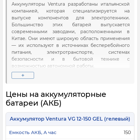
Аккумуляторы Ventura разработаны итальянской
компанией, которая специализируется на
выпуске компонентов для электротехники.
Большинство этих батарей выпускается
современными заводами, расположенными в
Китае. Они имеют широкую область применения
— их используют в источниках бесперебойного
питания, электротранспорте, системах
безопасности и в бытовой технике с
возможностью автономной работы.
+
Технологии и преимущества
Разработанные компанией Ventura аккумуляторы
Цены на аккумуляторные
относятся к свинцово-кислотному типу. Они
батареи (АКБ)
делятся на два вида:
AGM — с жидким электролитом. Эти
Аккумулятор Ventura VG 12-150 GEL (гелевый)
аккумуляторные батареи имеют стабильную
150
отдачу и повышенную устойчивость к