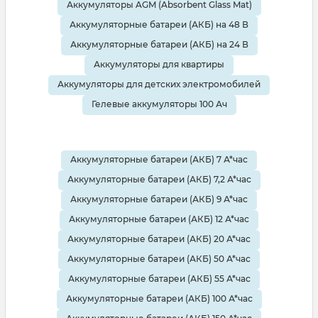
сравнительно малую емкость и мощность,
Аккумуляторы AGM (Absorbent Glass Mat)
поэтому их лучше использовать для автономного
Аккумуляторные батареи (АКБ) на 48 В
энергоснабжения котлов, холодильников,
Аккумуляторные батареи (АКБ) на 24 В
офисных компьютеров и других подобных
устройств.
Аккумуляторы для квартиры
Аккумуляторы для детских электромобилей
Ventura GPL
Гелевые аккумуляторы 100 Ач
Батареи повышенной емкости с увеличенным
ресурсом. Подходят для профессионального
Аккумуляторные батареи (АКБ) 7 А*час
применения — в офисах, магазинах, банках и т.д.
Такой аккумулятор Ventura имеет срок службы до
Аккумуляторные батареи (АКБ) 7,2 А*час
12 лет в буферном режиме. Он способен
Аккумуляторные батареи (АКБ) 9 А*час
поддерживать автономную работу мощных
Аккумуляторные батареи (АКБ) 12 А*час
компьютеров, кассовых терминалов, систем
Аккумуляторные батареи (АКБ) 20 А*час
видеонаблюдения и другого подобного
оборудования.
Аккумуляторные батареи (АКБ) 50 А*час
Аккумуляторные батареи (АКБ) 55 А*час
Ventura FT
Аккумуляторные батареи (АКБ) 100 А*час