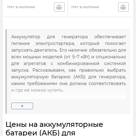
Нет в наличии
Нет в наличии
Аккумулятор для генератора обеспечивает
питание электростартера, который помогает
запускать двигатель. Его наличие обязательно для
всех мощных моделей (от 5–7 кВт) и опционально
для агрегатов с комбинированной системой
запуска. Рассказываем, как правильно выбрать
аккумуляторную батарею (АКБ) для генератора,
каким требованиям она должна соответствовать
и где её можно купить.
Какими должны быть батареи для
+
электростанций?
Аккумуляторы
для генераторов отличаются от тех,
Цены на аккумуляторные
которые используются в источниках
батареи (АКБ) для
бесперебойного питания для квартир и