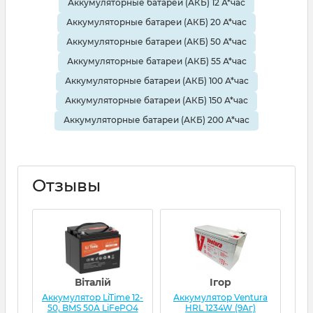
Аккумуляторные батареи (АКБ) 12 А*час
Аккумуляторные батареи (АКБ) 20 А*час
Аккумуляторные батареи (АКБ) 50 А*час
Аккумуляторные батареи (АКБ) 55 А*час
Аккумуляторные батареи (АКБ) 100 А*час
Аккумуляторные батареи (АКБ) 150 А*час
Аккумуляторные батареи (АКБ) 200 А*час
Отзывы
Віталій
Ігор
Аккумулятор LiTime 12-
Аккумулятор Ventura
Ак
50, BMS 50А LiFePO4
HRL 1234W (9Aг)
L