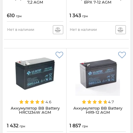
7,2 AGM
BPX 7-12 AGM
610
1 343
грн
грн
Нет в наличии
Нет в наличии
4.6
4.7
Аккумулятор BB Battery
Аккумулятор BB Battery
HRС1234W AGM
HR9-12 AGM
1 432
1 857
грн
грн