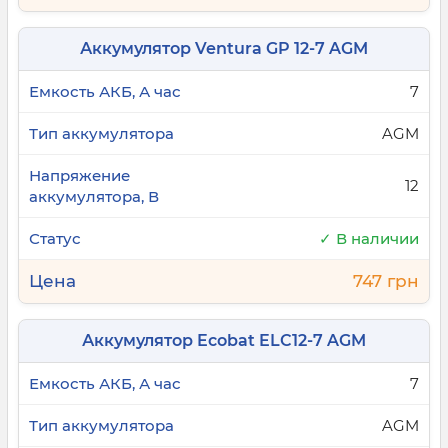
Как выбрать аккумулятор для
генератора?
Аккумулятор Ventura GP 12-7 AGM
7
Первое, на что следует обратить внимание — это
конструкция. Свинцово-кислотные аккумуляторы
AGM
доступные, но имеют ряд минусов, таких как
чувствительность к низким температурам и
12
большие размеры. Современные
AGM-
аккумуляторы
для генераторов более
✓ В наличии
эффективны — устойчивы к морозам и
вибрациям, а также обеспечивают высокую
747 грн
отдачу даже в неблагоприятных условиях. Но
если вы хотите получить действительно
надёжную батарею, вам стоит купить
LiFePO4
Аккумулятор Ecobat ELC12-7 AGM
аккумуляторы
для генератора. Они компактны,
имеют высокий пусковой ток и отличаются
7
исключительной долговечностью.
AGM