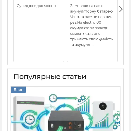
Супер,швидко якісно
Замовляв на сайті
Все
акумуляторну батарею
кот
Ventura вже не перший
раз.На electro100
акумулятори завжди
свіженьки,гарно
тримають свою ємність
та акумулят...
Популярные статьи
Блог