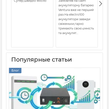
Супер,швидко якісно
Замовляв на сайті
Все
акумуляторну батарею
кот
Ventura вже не перший
раз.На electro100
акумулятори завжди
свіженьки,гарно
тримають свою ємність
та акумулят...
Популярные статьи
Блог