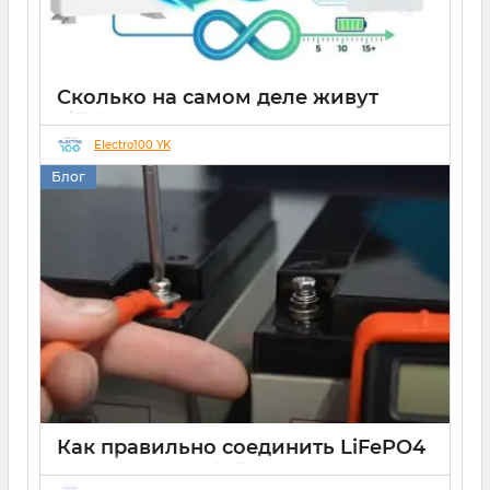
Сколько на самом деле живут
LiFePO4 аккумуляторы: вся правда
о циклах заряда-разряда
Electro100 YK
Блог
05 02 2026
0
7 минут
Как правильно соединить LiFePO4
аккумуляторы 12В,