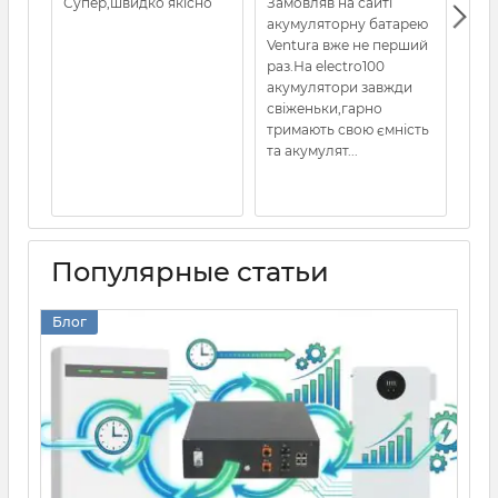
Супер,швидко якісно
Замовляв на сайті
Все
акумуляторну батарею
кот
Ventura вже не перший
раз.На electro100
акумулятори завжди
свіженьки,гарно
тримають свою ємність
та акумулят...
Популярные статьи
Блог