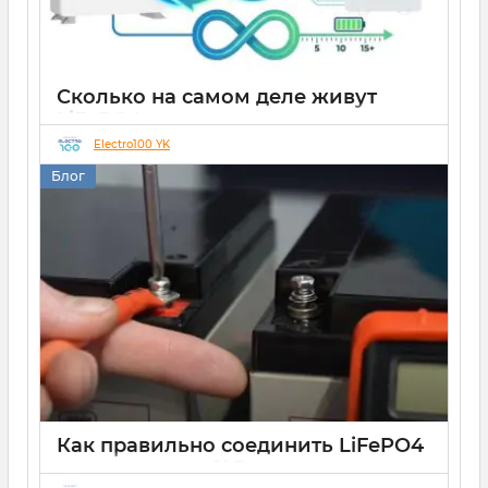
Сколько на самом деле живут
LiFePO4 аккумуляторы: вся правда
о циклах заряда-разряда
Electro100 YK
Блог
05 02 2026
0
7 минут
Как правильно соединить LiFePO4
аккумуляторы 12В,