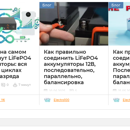
Блог
Блог
 на самом
Как правильно
Как п
ут LiFePO4
соединить LiFePO4
соеди
торы: вся
аккумуляторы 12В,
аккум
 циклах
последовательно,
После
разряда
параллельно,
парал
балансировка
балан
0
7 минут
10 06 2025
5
15 05 2
Современные системы
0 YK
Electro100
Elec
резервного питания и
автономного электроснабжения
всё чаще используют
аккумуляторы LiFePO₄ (литий-
железо-фосфатные). От
правильного соединения таких