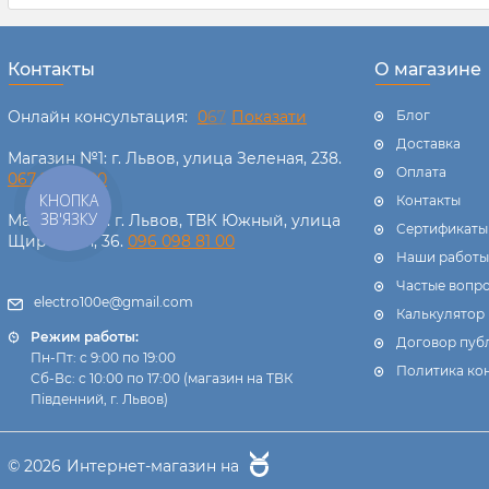
Контакты
О магазине
Онлайн консультация:
0
6
7
Показати
Блог
Доставка
Магазин №1: г. Львов, улица Зеленая, 238.
Оплата
067 238 11 00
КНОПКА
Контакты
ЗВ'ЯЗКУ
Магазин №2: г. Львов, ТВК Южный, улица
Сертификаты
Щирецкая, 36.
096 098 81 00
Наши работы
Частые вопр
electro100e@gmail.com
Калькулятор
Режим работы:
Договор пуб
Пн-Пт: с 9:00 по 19:00
Политика ко
Сб-Вс: с 10:00 по 17:00 (магазин на ТВК
Південний, г. Львов)
© 2026
Интернет-магазин на