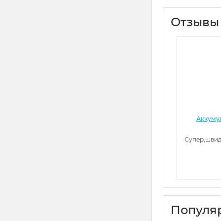
Отзывы
Аккумул
Супер,швид
Популя