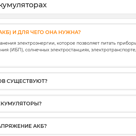
кумуляторах
аккумуляторов зависит не
только их эффективность, но и
безопасность, а также
долговечность.
АКБ) И ДЛЯ ЧЕГО ОНА НУЖНА?
В этой статье мы рассмотрим:
ранения электроэнергии, которое позволяет питать прибо
типы соединений,
ия (ИБП), солнечных электростанциях, электротранспорте, 
самые распространённые
ошибки,
практические советы по
параллельному и
ОВ СУЩЕСТВУЮТ?
последовательному
подключению,
балансировку и балансиры.
АККУМУЛЯТОРЫ?
АПРЯЖЕНИЕ АКБ?