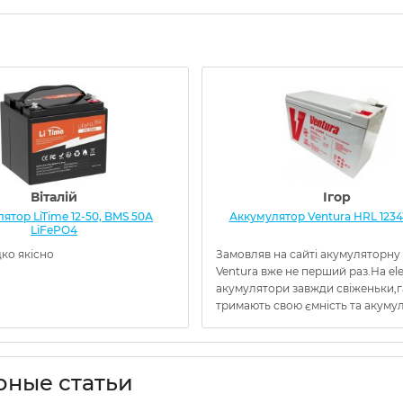
Віталій
Ігор
ятор LiTime 12-50, BMS 50А
Аккумулятор Ventura HRL 1234
LiFePO4
ко якісно
Замовляв на сайті акумуляторну
Ventura вже не перший раз.На el
акумулятори завжди свіженьки,
тримають свою ємність та акумуля
рные статьи