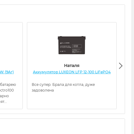
Наталя
W (9Aг)
Аккумулятор LUXEON LFP 12-100 LiFePO4
Акк
 батарею
Все супер. Брала для котла, дуже
Прац
ectro100
задоволена
гарно
т...