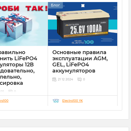
Блог
равильно
Основные правила
нить LiFePO4
эксплуатации AGM,
уляторы 12В
GEL, LiFePO4
довательно,
аккумуляторов
лельно,
21 12 2024
0
сировка
025
0
tro100
Electro100 YK