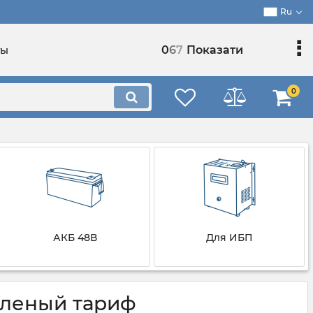
Ru
0
6
7
Показати
ты
0
АКБ 48В
Для ИБП
еленый тариф