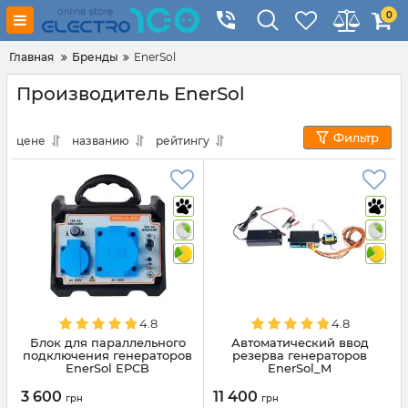
0
Главная
Бренды
EnerSol
Производитель EnerSol
Фильтр
цене
названию
рейтингу
4.8
4.8
Блок для параллельного
Автоматический ввод
подключения генераторов
резерва генераторов
EnerSol EPCB
EnerSol_M
3 600
11 400
грн
грн