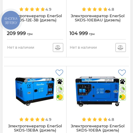
4.9
4.8
Электрогенератор EnerSol
Электрогенератор EnerSol
КНОПКА
SKDS-12E-3B (дизель)
SKDS-10EBAU (дизель)
ЗВ'ЯЗКУ
209 999
104 999
грн
грн
Нет в наличии
Нет в наличии
4.9
4.8
Электрогенератор EnerSol
Электрогенератор EnerSol
SKDS-13EBA (дизель)
SKDS-10EBA (дизель)