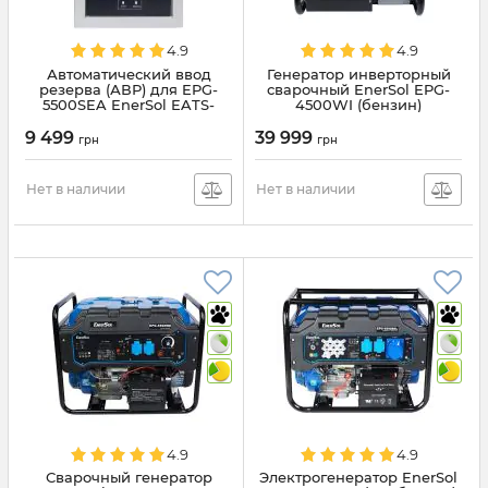
4.9
4.9
Автоматический ввод
Генератор инверторный
резерва (АВР) для EPG-
сварочный EnerSol EPG-
5500SEA EnerSol EATS-
4500WI (бензин)
5500S
9 499
39 999
грн
грн
Нет в наличии
Нет в наличии
4.9
4.9
Сварочный генератор
Электрогенератор EnerSol