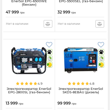
EnerSol EPG-6500WE
EPG-5500SEL (газ-бензин)
(бензин)
47 999
32 999
грн
грн
Нет в наличии
Нет в наличии
4.9
4.8
Электрогенератор EnerSol
Электрогенератор EnerSol
EPG-2800SL (газ-бензин)
SKDS-8EBAU (дизель)
13 999
99 999
грн
грн