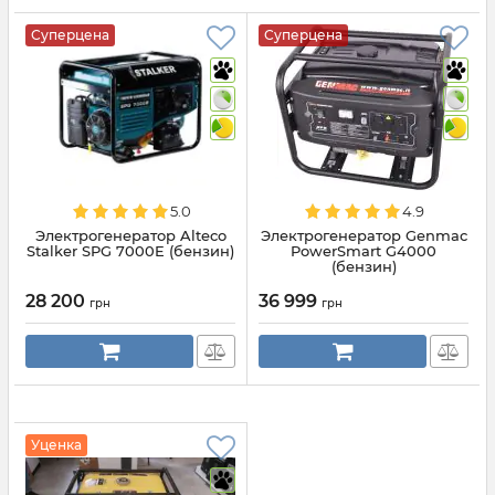
Суперцена
Суперцена
5.0
4.9
Электрогенератор Alteco
Электрогенератор Genmac
Stalker SPG 7000E (бензин)
PowerSmart G4000
(бензин)
28 200
36 999
грн
грн
Уценка