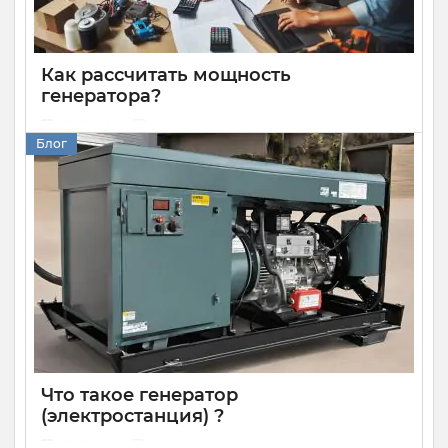
Как рассчитать мощность
генератора?
05 08 2024
0
Блог
Расчет мощности генератора — очень важная и довольно
сложная задача. Слишком мощная модель будет дорога
как при покупке, так и в эксплуатации, а слишком слабая
не сможет обеспечить стабильную работу техники.
Рассказываем, как правильно выбирать генератор по
мощности, чтобы задействовать все необходимое
оборудование и не переплачивать.
Что такое генератор
(электростанция) ?
28 07 2024
0