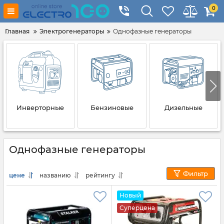
0
Главная
Электрогенераторы
Однофазные генераторы
Инверторные
Бензиновые
Дизельные
Однофазные генераторы
Фильтр
цене
названию
рейтингу
Новый
Суперцена