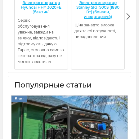
Электрогенератор
Электрогенератор
Э
Hyundai HHY 3020FE
Stanley SIG 1900S (1880
(бензин)
Вт) (бензин,
(бе
инверторный)
Сервіс і
Ген
Ціна занадто висока
обслуговування
від
для такої потужності,
уважне, завжди на
5480
не задоволений
зв’язку, відповідають і
пра
підтримують, дякую
про
Тарас, стосовно самого
Рек
генератора від разу не
могли завести ал...
Популярные статьи
Блог