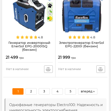
4.8
4.8
Генератор инверторный
Электрогенератор EnerSol
EnerSol EPG-2000ISQ
EPG-2200I (бензин)
(бензин)
21 499
21 999
грн
грн
Нет в наличии
Нет в наличии
1
2
3
4
5
вперёд »
Однофазные генераторы Electro100: Надежность и
универсальность электроснабжения