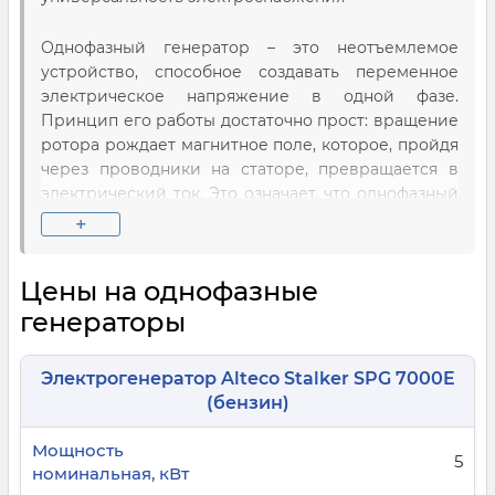
Однофазный генератор – это неотъемлемое
устройство, способное создавать переменное
электрическое напряжение в одной фазе.
Принцип его работы достаточно прост: вращение
ротора рождает магнитное поле, которое, пройдя
через проводники на статоре, превращается в
электрический ток. Это означает, что однофазный
генератор работает, превращая механическую
+
энергию в электрическую, готовую к питанию
различных устройств.
Цены на однофазные
Применение однофазных
генераторы
генераторов:
Такие модели нашли широкое применение в
Электрогенератор Alteco Stalker SPG 7000E
разных отраслях:
(бензин)
Сельское хозяйство и садоводство: Питание
5
электроинструментов, насосов, освещения