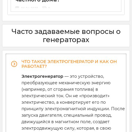
06 04 2023
0
В последнее время стал особенно актуален вопрос,
как выбрать генератор. Длительные отключения
электроэнергии заставляют нас искать
Часто задаваемые вопросы о
альтернативные источники питания, и одними
аккумуляторами обойтись не получается.
генераторах
Рассказываем, каким должен быть генератор для
частного дома, небольшого магазина или кофейни.
ЧТО ТАКОЕ ЭЛЕКТРОГЕНЕРАТОР И КАК ОН
РАБОТАЕТ?
Электрогенератор
— это устройство,
преобразующее механическую энергию
(например, от сгорания топлива) в
электрический ток. Он не «производит»
электричество, а конвертирует его по
принципу электромагнитной индукции. После
запуска двигателя, специальный провод,
движущийся в магнитном поле, создает
электродвижущую силу, которая, в свою