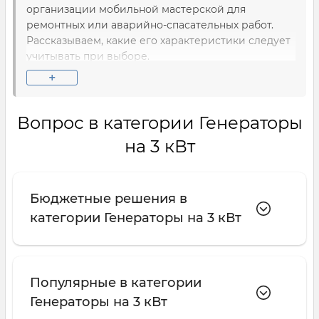
организации мобильной мастерской для
ремонтных или аварийно-спасательных работ.
Рассказываем, какие его характеристики следует
учитывать при выборе.
+
Что нужно знать о генераторах на 3
кВт?
Вопрос в категории Генераторы
Первое — в этом классе нет выбора по типу
топлива. Почти все генераторы 3 кВт —
на 3 кВт
бензиновые модели
.
Дизельные электростанции
и газовые агрегаты мощностью 3 кВт встречаются
очень редко. Их стоимость очень высока, поэтому
Бюджетные решения в
даже меньшее потребление топлива и более
категории Генераторы на 3 кВт
низкие цены на него не могут компенсировать эту
разницу.
Второе — выбирая генератор на 3 кВт,
Популярные в категории
рассчитывайте только на
одну фазу питания
и
напряжение 220 В. Поскольку такой мощности
Генераторы на 3 кВт
мало для промышленного электрооборудования,