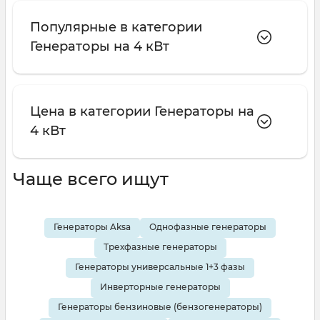
ввода резерва.
Популярные в категории
Тип сигнала на выходе. Генераторы на 4 кВт
Генераторы на 4 кВт
с правильной (идеальной) синусоидой
подходят для питания особо чувствительной
техники — электроники или
электромоторов. Для другого оборудования
Цена в категории Генераторы на
вроде ламп и нагревателей подходит
4 кВт
электроэнергия со ступенчатой
(апроксимированной) синусоидой.
Чаще всего ищут
Что можно подключить к генератору
на 4 кВт?
Генераторы
Генераторы Aksa
4 кВт подходят для питания
Однофазные генераторы
следующих электроприборов:
Трехфазные генераторы
Генераторы универсальные 1+3 фазы
Инверторные генераторы
Генераторы бензиновые (бензогенераторы)
Оборудование
Мощность, Вт