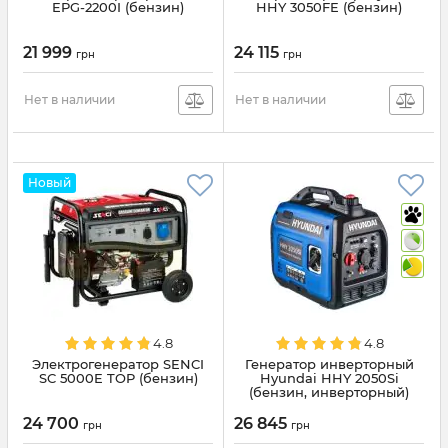
EPG-2200I (бензин)
HHY 3050FE (бензин)
21 999
24 115
грн
грн
Нет в наличии
Нет в наличии
Новый
4.8
4.8
Электрогенератор SENCI
Генератор инверторный
SC 5000E TOP (бензин)
Hyundai HHY 2050Si
(бензин, инверторный)
24 700
26 845
грн
грн