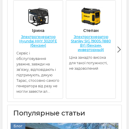
Ірина
Степан
Электрогенератор
Электрогенератор
Э
Hyundai HHY 3020FE
Stanley SIG 1900S (1880
(бензин)
Вт) (бензин,
(бе
инверторный)
Сервіс і
Ген
Ціна занадто висока
обслуговування
від
для такої потужності,
уважне, завжди на
5480
не задоволений
зв’язку, відповідають і
пра
підтримують, дякую
про
Тарас, стосовно самого
Рек
генератора від разу не
могли завести ал...
Популярные статьи
Блог