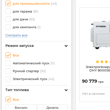
для промышленности
(43)
для гаража
(81)
для дачи
(63)
для кемпинга
(1)
Смотреть все
Режим запуска
Все
Автоматический пуск
(11)
Электрогенер
DHY 8000SE-
Ручной стартер
(30)
Электрический пуск
(42)
90 779
грн
Тип топлива
Нет в наличии
Все
Бензин
Дизель