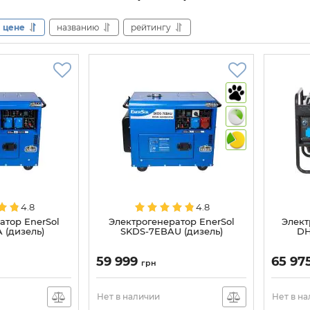
цене
названию
рейтингу
4.8
4.8
атор EnerSol
Электрогенератор EnerSol
Элект
 (дизель)
SKDS-7EBAU (дизель)
DH
59 999
65 97
грн
Нет в наличии
Нет в н