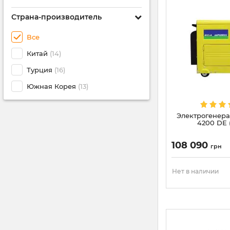
Страна-производитель
Все
Китай
(14)
Турция
(16)
Южная Корея
(13)
Электрогенера
4200 DЕ 
108 090
грн
Нет в наличии