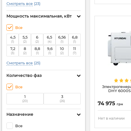
Смотреть все
(23)
Мощность максимальная, кВт
Все
4,5
5,5
6
6,5
6,56
6,8
(1)
(2)
(2)
(4)
(1)
(1)
7,2
8
8,8
9,6
10
11
(3)
(2)
(1)
(1)
(2)
(7)
Смотреть все
(25)
Количество фаз
Электрогенер
Все
DHY 6000SE
1
3
(20)
(26)
74 975
грн
Назначение
Нет в наличии
Все