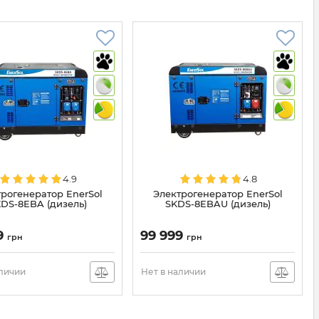
4.9
4.8
рогенератор EnerSol
Электрогенератор EnerSol
DS-8EBA (дизель)
SKDS-8EBAU (дизель)
9
99 999
грн
грн
аличии
Нет в наличии