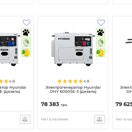
4.8
4.8
атор Hyundai
Электрогенератор Hyundai
Элект
 (дизель)
DHY 6000SE-3 (дизель)
DH
78 383
79 62
грн
Нет в наличии
Нет в н