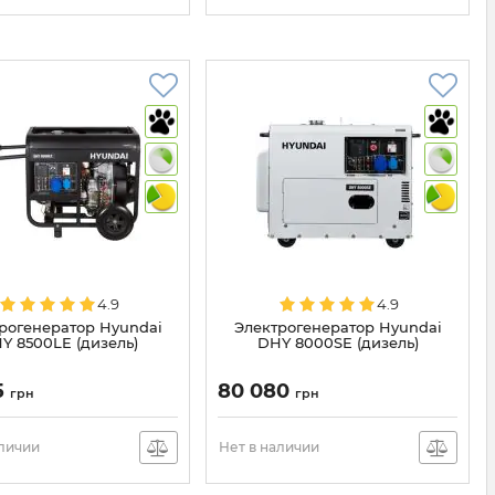
4.9
4.9
рогенератор Hyundai
Электрогенератор Hyundai
Y 8500LE (дизель)
DHY 8000SE (дизель)
5
80 080
грн
грн
аличии
Нет в наличии