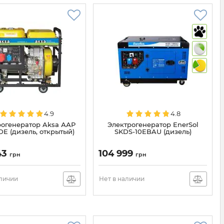
4.9
4.8
рогенератор Aksa ААР
Электрогенератор EnerSol
DE (дизель, открытый)
SKDS-10EBAU (дизель)
43
104 999
грн
грн
аличии
Нет в наличии