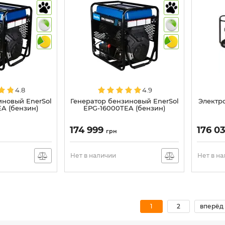
4.8
4.9
иновый EnerSol
Генератор бензиновый EnerSol
Электро
A (бензин)
EPG-16000TEA (бензин)
174 999
176 0
грн
Нет в наличии
Нет в н
1
2
вперёд 