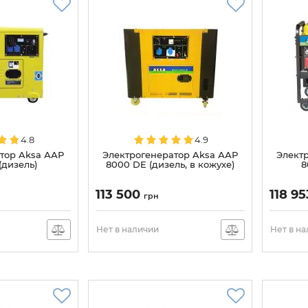
4.8
4.9
тор Aksa ААР
Электрогенератор Aksa ААР
Элект
(дизель)
8000 DE (дизель, в кожухе)
8
113 500
118 9
грн
Нет в наличии
Нет в н