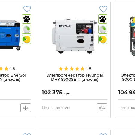
4.8
4.8
атор EnerSol
Электрогенератор Hyundai
Элект
 (дизель)
DHY 8500SE-Т (дизель)
8000 
102 375
104 9
грн
Нет в наличии
Нет в н