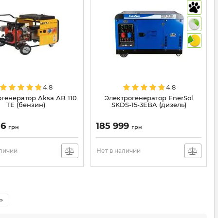
4.8
4.8
генератор Aksa АВ 110
Электрогенератор EnerSol
TE (бензин)
SKDS-15-3EBA (дизель)
36
185 999
грн
грн
аличии
Нет в наличии
»