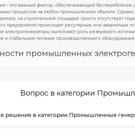
ия – это важный фактор, обеспечивающий бесперебойное 
нных процессов на любом промышленном объекте. Однако 
пример, на строительной площадке просто отсутствует под
о предприятия происходят регулярные или аварийные откл
 электрогенераторы выполняют роль резервного источник
е и стабильное питание производственного оборудовани
ности промышленных электрог
 генераторы - это мощные источники резервного или ос
 объектов или производственных цехов. Другое название 
и отличаются высокой мощностью, надежностью и длительн
ые
генераторы энергии
бывают разных видов, от чего завис
Вопрос в категории Промышл
ромышленных генераторов
е решения в категории Промышленные гене
производители предлагают промышленные генераторы нес
кции. Например, в зависимости от типа двигателя, генерат
дующие виды: