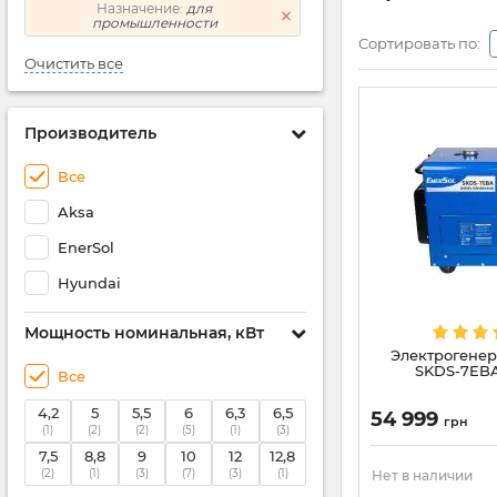
Назначение:
для
промышленности
Сортировать по:
Очистить все
Производитель
Все
Aksa
EnerSol
Hyundai
Мощность номинальная, кВт
Электрогенер
SKDS-7EBA
Все
4,2
5
5,5
6
6,3
6,5
54 999
грн
(1)
(2)
(2)
(5)
(1)
(3)
7,5
8,8
9
10
12
12,8
(2)
(1)
(3)
(7)
(3)
(1)
Нет в наличии