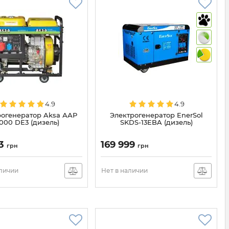
4.9
4.9
рогенератор Aksa ААР
Электрогенератор EnerSol
000 DЕ3 (дизель)
SKDS-13EBA (дизель)
53
169 999
грн
грн
аличии
Нет в наличии