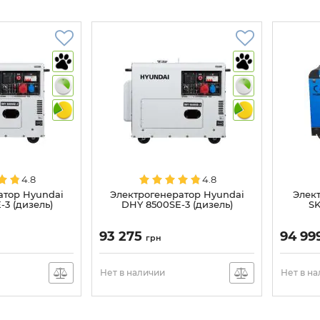
4.8
4.8
атор Hyundai
Электрогенератор Hyundai
Элект
3 (дизель)
DHY 8500SE-3 (дизель)
SK
93 275
94 99
грн
Нет в наличии
Нет в н