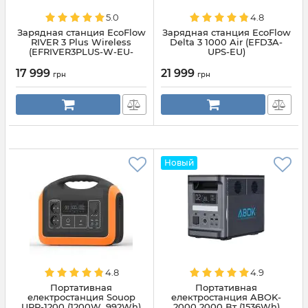
5.0
4.8
Зарядная станция EcoFlow
Зарядная станция EcoFlow
RIVER 3 Plus Wireless
Delta 3 1000 Air (EFD3A-
(EFRIVER3PLUS-W-EU-
UPS-EU)
CBOX)
17 999
21 999
грн
грн
Новый
4.8
4.9
Портативная
Портативная
електростанция Souop
електростанция ABOK-
UPP-1200 (1200W, 992Wh)
2000 2000 Вт (1536Wh)