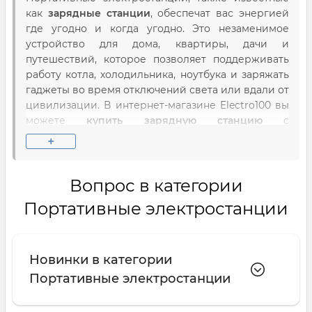
как
зарядные станции
, обеспечат вас энергией
где угодно и когда угодно. Это незаменимое
устройство для дома, квартиры, дачи и
путешествий, которое позволяет поддерживать
работу котла, холодильника, ноутбука и заряжать
гаджеты во время отключений света или вдали от
цивилизации. В интернет-магазине Electro100 вы
можете
купить зарядную станцию
с
официальной гарантией и быстрой доставкой по
+
всей Украине.
Что такое портативная зарядная
Вопрос в категории
станция и для чего она нужна?
Портативные электростанции
Портативная зарядная станция
— это, по сути,
мощный повербанк большой ёмкости,
оснащённый не только USB-портами, но и
Новинки в категории
стандартными розетками 220В. В отличие от
Портативные электростанции
бензиновых или дизельных генераторов, она
работает абсолютно бесшумно, не выделяет
вредных выхлопов и полностью безопасна для