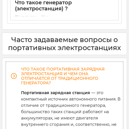
позволяют многократно заряжать ноутбуки,
Что такое генератор
телефоны, павербанки и питать маломощную
(электростанция) ?
технику.
28 07 2024
0
С началом полномасштабного вторжения
большинству украинцев пришлось познакомиться с
терминами «автономное энергоснабжение» и
Часто задаваемые вопросы о
«децентрализованная генерация». В условиях
регулярных отключений электричества приходится
портативных электростанциях
искать альтернативные решения для питания важных
приборов — котлов и холодильников, систем
безопасности и видеокамер, промышленного и
торгового оборудования. Если для вас также
ЧТО ТАКОЕ ПОРТАТИВНАЯ ЗАРЯДНАЯ
актуальна эта проблема, вам стоит знать, что такое
ЭЛЕКТРОСТАНЦИЯ И ЧЕМ ОНА
генератор, как он работает и как правильно его
ОТЛИЧАЕТСЯ ОТ ТРАДИЦИОННОГО
выбрать. Разбираемся подробнее.
ГЕНЕРАТОРА?
Зарядная станция EcoFlow RIVER 3 UPS для
Портативная зарядная станция
— это
ноутбуков и маломощных приборов
компактный источник автономного питания. В
отличие от традиционного генератора,
Для путешествий и отдыха
большинство таких станций работают на
аккумуляторах, не имеют двигателя
внутреннего сгорания и, соответственно, не
Для кемпинга, рыбалки или выездов на природу