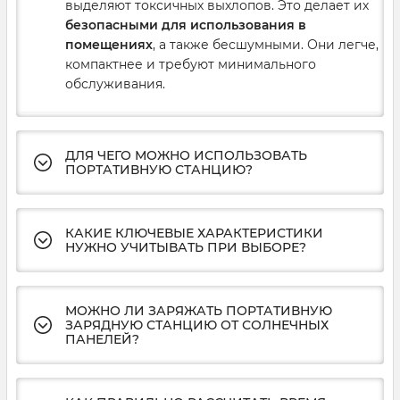
выделяют токсичных выхлопов. Это делает их
лучшим выбором станут
портативные станции с
безопасными для использования в
возможностью зарядки от солнечных панелей
.
помещениях
, а также бесшумными. Они легче,
Это даёт полную энергетическую независимость.
компактнее и требуют минимального
Как выбрать портативную
обслуживания.
электростанцию по мощности
Два ключевых параметра при выборе — это
ёмкость (Вт·ч)
и
мощность (Вт)
.
ДЛЯ ЧЕГО МОЖНО ИСПОЛЬЗОВАТЬ
ПОРТАТИВНУЮ СТАНЦИЮ?
Ёмкость (Вт·ч)
— показывает, как долго
станция сможет питать приборы. Например,
КАКИЕ КЛЮЧЕВЫЕ ХАРАКТЕРИСТИКИ
станция на 1000 Вт·ч сможет питать прибор
НУЖНО УЧИТЫВАТЬ ПРИ ВЫБОРЕ?
мощностью 100 Вт в течение примерно 10
часов.
МОЖНО ЛИ ЗАРЯЖАТЬ ПОРТАТИВНУЮ
Мощность (Вт)
— определяет, какие
ЗАРЯДНУЮ СТАНЦИЮ ОТ СОЛНЕЧНЫХ
приборы по суммарной мощности можно
ПАНЕЛЕЙ?
подключить одновременно. Она должна
превышать потребление вашей техники.