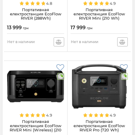
4.8
4.9
Портативная
Портативная
електростанция EcoFlow
електростанция EcoFlow
RIVER (288Wh)
RIVER Mini (210 Wh)
(EFRIVER600-EU)
(RIVERMINI)
13 999
17 999
грн
грн
Нет в наличии
Нет в наличии
4.9
4.9
Портативная
Портативная
електростанция EcoFlow
електростанция EcoFlow
RIVER Mini (Wireless) (210
RIVER Pro (720 Wh)
Wh) (RIVERMINIWIRELESS)
(EFRIVER600PRO-EU)