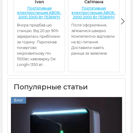
комфортного пребывания дома во время
Ivan
Світлана
блэкаутов.
Портативная
Портативная
електростанция ABOK-
електростанция ABOK-
еле
2000 2000 Вт (1536Wh)
2000 2000 Вт (1536Wh)
20
Вчора придбав цю
Після оформлення,
Все
станцію. Від 20 до 90%
зв'язалися швидко.
зарядилась приблизно
Компетентно відповіли
за годину. Підключав
на всі питання.
почергово
Доставили навіть
мікрохвильову піч
раніше за заявлене.
1500вт, кавоварку De
Longhi 1350 вт...
Популярные статьи
Блог
Зарядная станция EcoPlay SYD2400 2400 Вт для
квартиры и дома