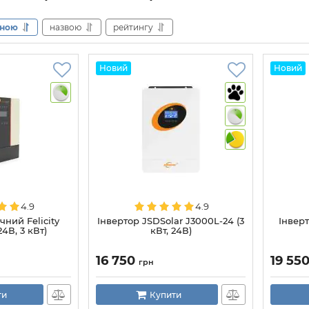
іною
назвою
рейтингу
Новий
Новий
4.9
4.9
чний Felicity
Інвертор JSDSolar J3000L-24 (3
Інверт
4В, 3 кВт)
кВт, 24В)
16 750
19 55
грн
ти
Купити