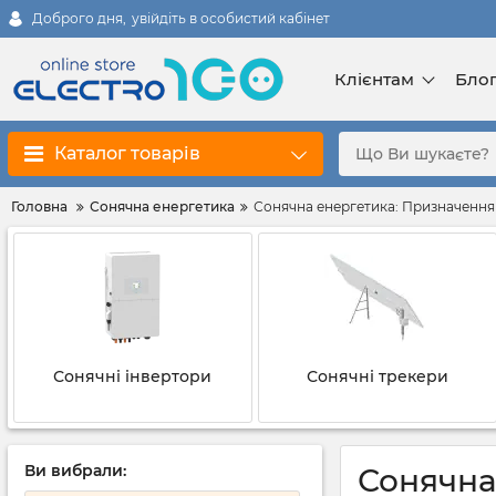
Доброго дня,
увійдіть в особистий кабінет
Клієнтам
Бло
Каталог товарів
Головна
Сонячна енергетика
Сонячна енергетика: Призначення 
Сонячні інвертори
Сонячні трекери
Ви вибрали:
Сонячна