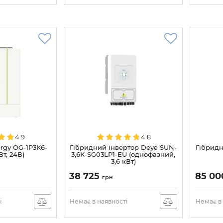
4.9
4.8
ergy OG-1P3K6-
Гібридний інвертор Deye SUN-
Гібридн
Вт, 24В)
3,6K-SG03LP1-EU (однофазний,
3,6 кВт)
38 725
85 0
грн
і
Немає в наявності
Немає в 