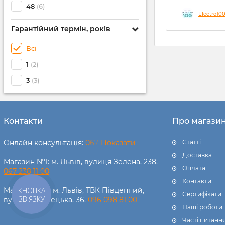
технологіями,
48
(6)
вона має дуж
Electro10
аспект, який 
Гарантійний термін, років
задній план -
Всі
Дійсно, якщо
будинок, яки
1
(2)
220кВт на міс
радше прояво
3
(3)
солідарності
можливо нас
трендів. Але
СЕС у контекс
Контакти
Про магази
споживання е
може досягат
всього лише з
Онлайн консультація:
0
6
7
Показати
Статті
сонячна енер
Доставка
чергу буде п
Магазин №1: м. Львів, вулиця Зелена, 238.
Оплата
раціональност
067 238 11 00
що піде далі 
Контакти
матеріалі.
КНОПКА
Магазин №2: м. Львів, ТВК Південний,
Сертифікати
ЗВ'ЯЗКУ
вулиця Щирецька, 36.
096 098 81 00
Наші роботи
Часті питанн