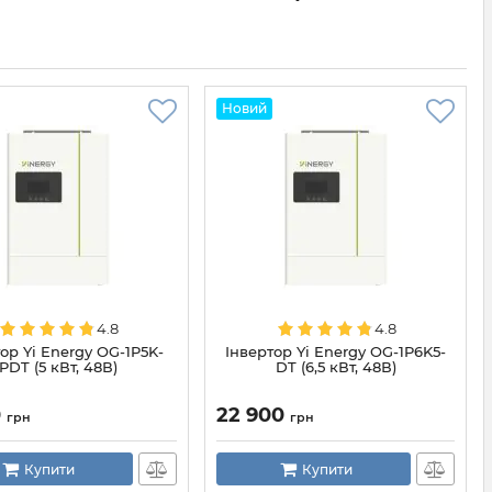
Новий
4.8
4.8
ор Yi Energy OG-1P5K-
Інвертор Yi Energy OG-1P6K5-
PDT (5 кВт, 48В)
DT (6,5 кВт, 48В)
0
22 900
грн
грн
Купити
Купити