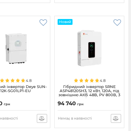
Новий
4.8
4.8
ий інвертор Deye SUN-
Гібридний інвертор SRNE
12K-SG01LP1-EU
ASP48120SH3, 12 кВт, 120А, під
зовнішню АКБ 48В, PV 800В, 3
фази
00
94 740
грн
грн
наявності
Немає в наявності