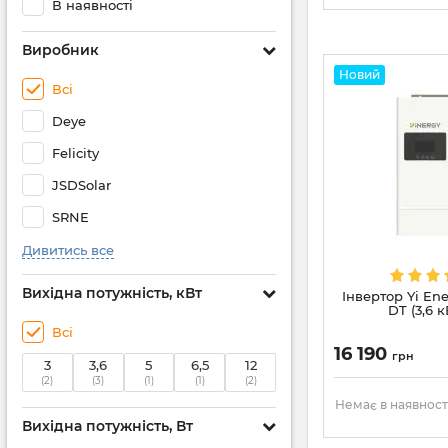
В наявності
Виробник
Новий
Всі
Deye
Felicity
JSDSolar
SRNE
Дивитись все
Вихідна потужність, кВт
Інвертор Yi En
DT (3,6 к
Всі
16 190
грн
3
3,6
5
6,5
12
(2)
(3)
(1)
(1)
(2)
Немає в наявност
Вихідна потужність, Вт