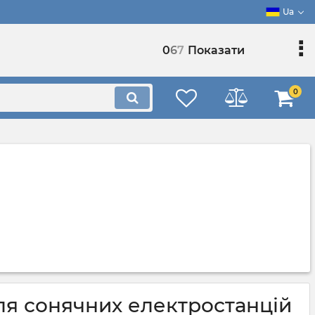
Ua
0
6
7
Показати
0
ля сонячних електростанцій