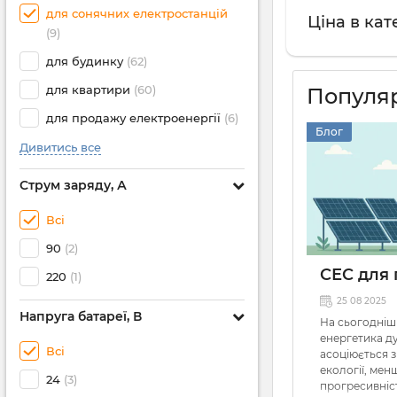
для сонячних електростанцій
Ціна в ка
(9)
для будинку
(62)
для квартири
(60)
Популяр
для продажу електроенергії
(6)
Блог
Дивитись все
Струм заряду, А
Всі
90
(2)
СЕС для 
220
(1)
25 08 2025
Напруга батареї, В
На сьогодніш
енергетика д
Всі
асоціюється 
екології, мен
24
(3)
прогресивніст