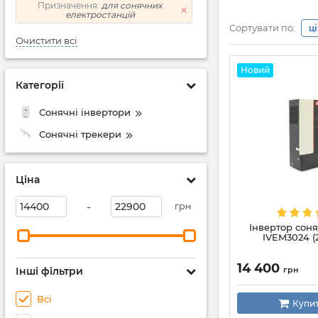
Призначення:
для сонячних
електростанцій
Сортувати по:
ц
Очистити всі
Новий
Категорії
Сонячні інвертори
Сонячні трекери
Ціна
-
грн
Інвертор соня
IVEM3024 (2
14 400
Інші фільтри
грн
Всі
Купи