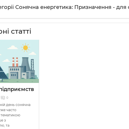
тегорії Сонячна енергетика: Призначення - для
ні статті
підприємств
0
ній день сонячна
уже часто
з тематикою
ше з
ю, та