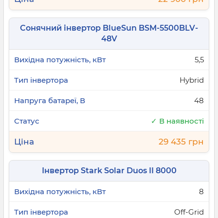
рішення для об'єктів, де відсутнє стабільне
електропостачання.
Сонячний інвертор BlueSun BSM-5500BLV-
Як обрати інвертор для сонячних
48V
панелей?
При виборі інвертора, окрім його типу, необхідно
5,5
враховувати ключові технічні параметри, що
Hybrid
визначають його сумісність з вашою системою та
потребами.
48
Фазність: 1 чи 3 фази?
✓ В наявності
Вибір фазності залежить від типу вашої
29 435 грн
електромережі. Для більшості побутових
споживачів достатньо
однофазного сонячного
Інвертор Stark Solar Duos II 8000
інвертора
. Якщо ж у ваш будинок заведено три
фази або ви плануєте встановлення потужної СЕС
8
(зазвичай понад 10-15 кВт), вам знадобляться
трифазні сонячні інвертори
, які забезпечують
Off-Grid
рівномірний розподіл навантаження.