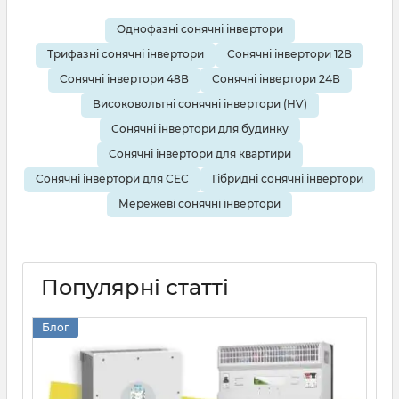
лише якісний інвертор, але й фахову
Однофазні сонячні інвертори
консультацію, допомогу у виборі оптимальної
Трифазні сонячні інвертори
Сонячні інвертори 12В
моделі та надійного партнера для забезпечення
вашої енергонезалежності.
Сонячні інвертори 48В
Сонячні інвертори 24В
Високовольтні сонячні інвертори (HV)
Сонячні інвертори для будинку
Сонячні інвертори для квартири
Сонячні інвертори для СЕС
Гібридні сонячні інвертори
Мережеві сонячні інвертори
Популярні статті
Блог