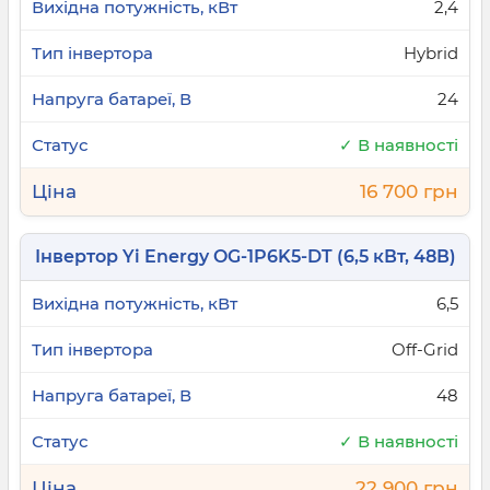
(On-Grid)
2,4
Hybrid
Мережеві інвертори призначені для роботи
виключно паралельно з централізованою
24
електромережею. Вони не підтримують
підключення акумуляторів і припиняють
✓ В наявності
генерацію при зникненні напруги в мережі. Їх
головна мета – генерація електроенергії для
16 700 грн
власних потреб та/або продажу її надлишків
державі за "зеленим тарифом".
Інвертор Yi Energy OG-1P6K5-DT (6,5 кВт, 48В)
Автономні інвертори (Off-
6,5
Grid)
Off-Grid
Ці інвертори створені для побудови повністю
незалежних систем електропостачання. Вони
48
працюють лише від сонячних панелей та
✓ В наявності
акумуляторних батарей і не потребують
підключення до зовнішньої мережі. Це ідеальне
22 900 грн