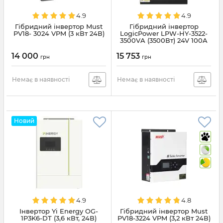
4.9
4.9
Гібридний інвертор Must
Гібридний інвертор
PV18- 3024 VPM (3 кВт 24В)
LogicPower LPW-HY-3522-
3500VA (3500Вт) 24V 100A
MPPT 120-450V
14 000
15 753
грн
грн
Немає в наявності
Немає в наявності
Новий
4.9
4.8
Інвертор Yi Energy OG-
Гібридний інвертор Must
1P3K6-DT (3,6 кВт, 24В)
PV18-3224 VPM (3,2 кВт 24В)