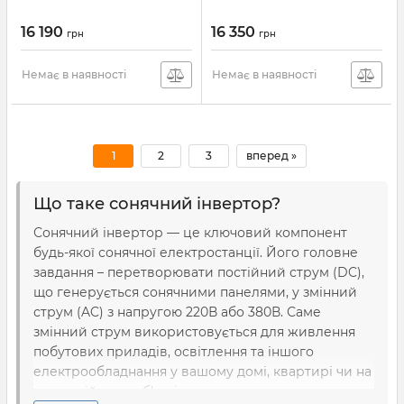
16 190
16 350
грн
грн
Немає в наявності
Немає в наявності
1
2
3
вперед »
Що таке сонячний інвертор?
Сонячний інвертор — це ключовий компонент
будь-якої сонячної електростанції. Його головне
завдання – перетворювати постійний струм (DC),
що генерується сонячними панелями, у змінний
струм (AC) з напругою 220В або 380В. Саме
змінний струм використовується для живлення
побутових приладів, освітлення та іншого
електрообладнання у вашому домі, квартирі чи на
комерційному об'єкті.