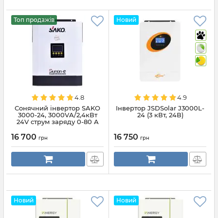
Топ продажів
Новий
4.8
4.9
Сонячний інвертор SAKO
Інвертор JSDSolar J3000L-
3000-24, 3000VA/2,4кВт
24 (3 кВт, 24В)
24V струм заряду 0-80 A
16 700
16 750
грн
грн
Новий
Новий