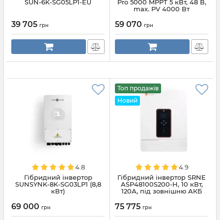
SUN-6K-SG05LP1-EU
Pro 5000 MPPT 5 кВт, 48 В,
max. PV 4000 Вт
39 705
59 070
грн
грн
Топ продажів
Новий
4.8
4.9
Гібридний інвертор
Гібридний інвертор SRNE
SUNSYNK-8K-SG03LP1 (8,8
ASP48100S200-H, 10 кВт,
кВт)
120А, під зовнішню АКБ
48В, PV 500В
69 000
75 775
грн
грн