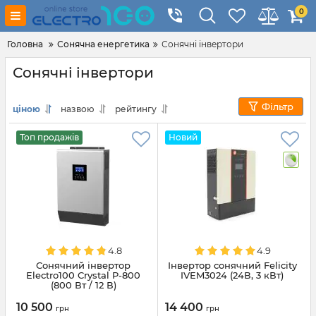
0
Головна
Сонячна енергетика
Сонячні інвертори
Сонячні інвертори
Фільтр
ціною
назвою
рейтингу
Топ продажів
Новий
4.8
4.9
Сонячний інвертор
Інвертор сонячний Felicity
Electro100 Crystal P-800
IVEM3024 (24В, 3 кВт)
(800 Вт / 12 В)
10 500
14 400
грн
грн