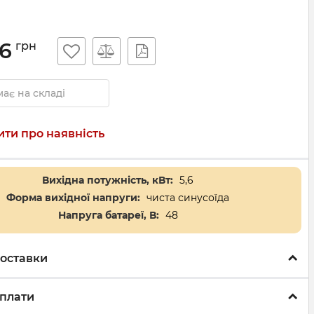
6
грн
ає на складі
ти про наявність
Вихідна потужність, кВт:
5,6
Форма вихідної напруги:
чиста синусоїда
Напруга батареї, В:
48
оставки
плати