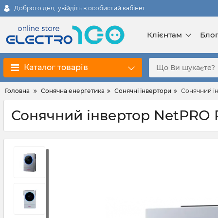
Доброго дня,
увійдіть в особистий кабінет
Клієнтам
Бло
Каталог товарів
Головна
Сонячна енергетика
Сонячні інвертори
Сонячний ін
Сонячний інвертор NetPRO Pro