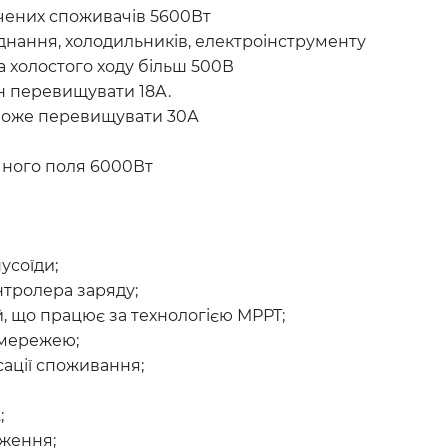
чених споживачів 5600Вт
аднання, холодильників, електроінструменту
 холостого ходу більш 500В
н перевищувати 18А.
 може перевищувати 30А
чного поля 6000Вт
усоїди;
нтролера заряду;
, що працює за технологією МРРТ;
 мережею;
ації споживання;
;
аження;