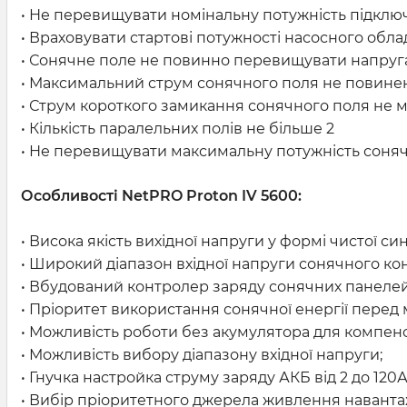
• Не перевищувати номінальну потужність підклю
• Враховувати стартові потужності насосного обл
• Сонячне поле не повинно перевищувати напруга
• Максимальний струм сонячного поля не повине
• Струм короткого замикання сонячного поля не
• Кількість паралельних полів не більше 2
• Не перевищувати максимальну потужність соня
Особливості NetPRO Proton IV 5600:
• Висока якість вихідної напруги у формі чистої син
• Широкий діапазон вхідної напруги сонячного ко
• Вбудований контролер заряду сонячних панелей
• Пріоритет використання сонячної енергії перед
• Можливість роботи без акумулятора для компенс
• Можливість вибору діапазону вхідної напруги;
• Гнучка настройка струму заряду АКБ від 2 до 120А
• Вибір пріоритетного джерела живлення навант