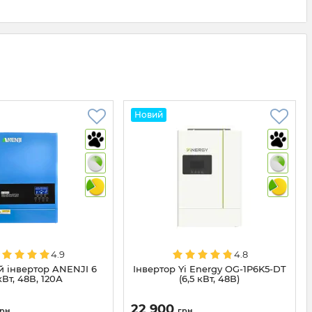
Новий
4.9
4.8
 інвертор ANENJI 6
Інвертор Yi Energy OG-1P6K5-DT
кВт, 48В, 120А
(6,5 кВт, 48В)
22 900
грн
грн