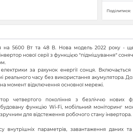
Поділитися:
я на 5600 Вт та 48 В. Нова модель 2022 року - щ
вертор нової серії з функцією "підмішування" сонячн
м.
електрики за рахунок енергії сонця. Включається
і реального часу без використання акумулятора. Д
на момент відключення основної мережі.
ор четвертого покоління з безліччю нових фу
будовану функцію Wi-Fi, мобільний моніторинг мо
 є зручним для відстеження робочого стану інвертора.
у внутрішніх параметрів, завантаження даних т