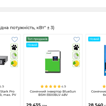
на потужність, кВт" ± 3)
Топ продажів
Новий
Новий
4.9
4.9
Stark Pro
Сонячний інвертор BlueSun
Сонячний
В, max. PV
BSM-5500BLV-48V
6
29 435
28 540
грн