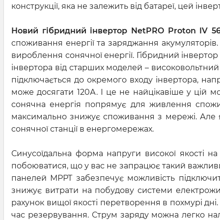
конструкції, яка не залежить від батареї, цей інв
Новий гібридний інвертор NetPRO Proton IV 5
споживання енергії та заряджання акумуляторів.
вироблення сонячної енергії. Гібридний інвертор 
інвертора від старших моделей – високовольтний
підключається до окремого входу інвертора, нап
може досягати 120А. І це не найцікавіше у цій м
сонячна енергія попрямує для живлення спожив
максимально знижує споживання з мережі. Але як
сонячної станції в енергомережах.
Синусоїдальна форма напруги високої якості на
побоюватися, що у вас не запрацює такий важлив
панелей МРРТ забезпечує можливість підключит
знижує витрати на побудову системи електрожи
рахунок вищої якості перетворення в похмурі дні
час резервування. Струм заряду можна легко нал