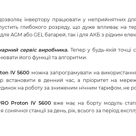
 дозволяє інвертору працювати у неприйнятних для
пустить глибокого розряду, що дуже впливає на т
ля AGM або GEL батарей, так і для АКБ з рідким елек
марний сервіс виробника.
Тепер у будь-якій точці 
нювати його функції та алгоритми.
ton IV 5600
можна запрограмувати на використання 
тор встановити в денний час, а пріоритет на мер
будинок на роботу за зниженим нічним тарифом, не 
PRO Proton IV 5600
вже має на борту модуль стати
ячної станції за день, рік, всього за період експлу