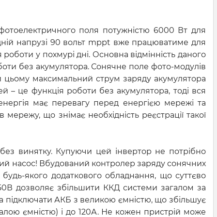
 фотоелектричного поля потужністю 6000 Вт для
ідній напрузі 90 вольт mppt вже працюватиме для
 роботи у похмурі дні. Основна відмінність даного
боти без акумулятора. Сонячне поле фото-модулів
при цьому максимальний струм заряду акумулятора
ей – це функція роботи без акумулятора, тоді вся
енергія має перевагу перед енергією мережі та
мережу, що знімає необхідність реєстрації такої
 без винятку. Купуючи цей інвертор не потрібно
ний насос! Вбудований контролер заряду сонячних
будь-якого додаткового обладнання, що суттєво
50В дозволяє збільшити ККД системи загалом за
на підключати АКБ з великою ємністю, що збільшує
алою ємністю) і до 120А. Не кожен пристрій може