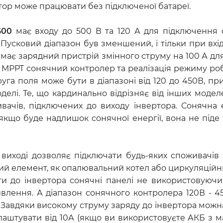
ертор може працювати без підключеної батареї.
600
має входу до 500 В та 120 А для підключення
 Пусковий діапазон був зменшений, і тільки при вх
має зарядний пристрій змінного струму на 100 А для
 МРРТ сонячний контролер та реалізація режиму ро
руга поля може бути в діапазоні від 120 до 450В, 
оделі. Те, що кардинально відрізняє від інших модел
ачів, підключених до виходу інвертора. Сонячна 
що буде надлишок сонячної енергії, вона не піде в 
 виході дозволяє підключати будь-яких споживачів
ий елемент, як опалювальний котел або циркуляцій
и до інвертора сонячні панелі не використовуючи 
влення. А діапазон сонячного контролера 120В - 4
. Завдяки високому струму заряду до інвертора мож
аштувати від 10А (якщо ви використовуєте АКБ з м