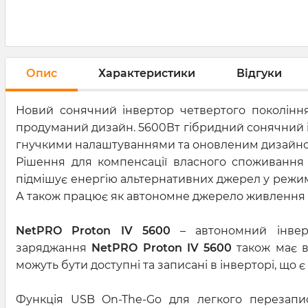
Опис
Характеристики
Відгуки
Новий сонячний інвертор четвертого поколінн
продуманий дизайн. 5600Вт гібридний сонячний ін
гнучкими налаштуваннями та оновленим дизайно
Рішення для компенсації власного споживання 
підмішує енергію альтернативних джерел у режим
А також працює як автономне джерело живлення 
NetPRO Proton IV 5600
– автономний інверт
заряджання
NetPRO Proton IV 5600
також має в
можуть бути доступні та записані в інверторі, що
Функція USB On-The-Go для легкого перезапис