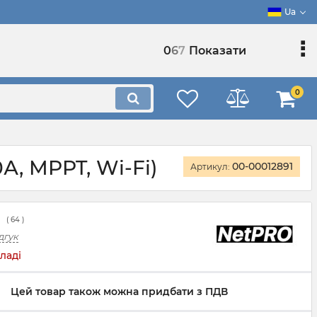
Ua
0
6
7
Показати
0
А, MPPT, Wi-Fi)
00-00012891
Артикул:
(
64
)
дгук
ладі
Цей товар також можна придбати з ПДВ