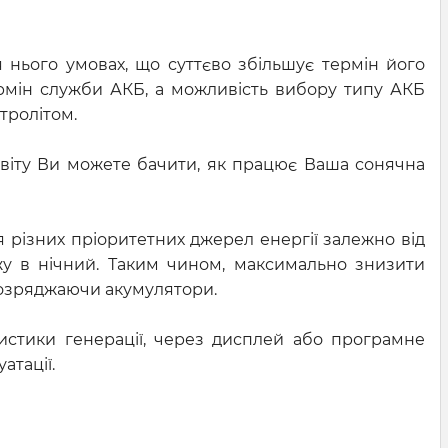
 нього умовах, що суттєво збільшує термін його
ермін служби АКБ, а можливість вибору типу АКБ
тролітом.
світу Ви можете бачити, як працює Ваша сонячна
різних пріоритетних джерел енергії залежно від
ежу в нічний. Таким чином, максимально знизити
розряджаючи акумулятори.
стики генерації, через дисплей або програмне
атації.