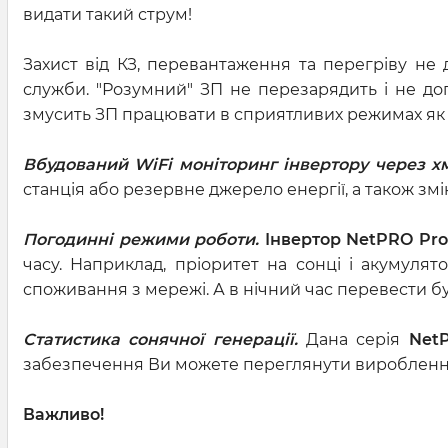
видати такий струм!
Захист від КЗ, перевантаження та перегріву не
служби. "Розумний" ЗП не перезарядить і не до
змусить ЗП працювати в сприятливих режимах як д
Вбудований WiFi моніторинг інвертору через х
станція або резервне джерело енергії, а також змі
Погодинні режими роботи.
Інвертор NetPRO Pro
часу. Наприклад, пріоритет на сонці і акумуля
споживання з мережі. А в нічний час перевести 
Статистика сонячної генерації.
Дана серія
Net
забезпечення Ви можете переглянути вироблення сон
Важливо!