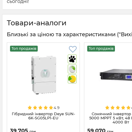
сьогодні!
Товари-аналоги
Близькі за ціною та характеристиками ("Вихід
Топ продажів
Топ продажів
4.9
Гібридний інвертор Deye SUN-
Сонячний інвертор 
6K-SG05LP1-EU
5000 MPPT 5 кВт, 48 
4000 Вт
39 705
59 070
грн
грн