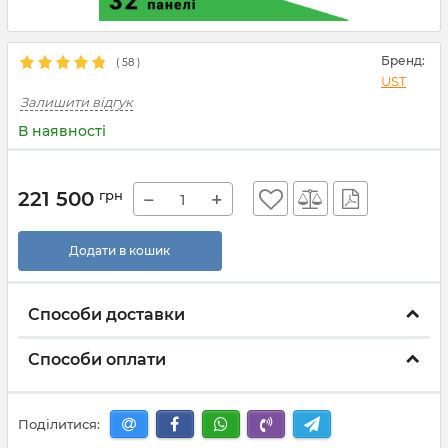
Бренд:
(
58
)
UST
Залишити відгук
В наявності
221 500
грн
−
+
Додати в кошик
Способи доставки
Способи оплати
Поділитися: