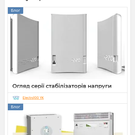
Блог
Огляд серії стабілізаторів напруги
Елекс АНТС: більше ніж просто
захист
Electro100 YK
Блог
22 07 2026
0
10 хвилин