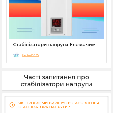
Стабілізатори напруги Елекс: чим
відрізняються серії Ампер, Герц і
Гібрид (огляд інженерів)
Electro100 YK
19 08 2025
0
10 хвилин
Часті запитання про
стабілізатори напруги
ЯКІ ПРОБЛЕМИ ВИРІШУЄ ВСТАНОВЛЕННЯ
СТАБІЛІЗАТОРА НАПРУГИ?