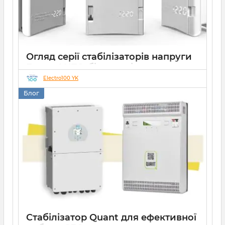
Огляд серії стабілізаторів напруги
Елекс АНТС: більше ніж просто
захист
Electro100 YK
Блог
22 07 2026
0
10 хвилин
Стабілізатор Quant для ефективної