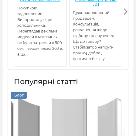
v2.1
Покупкою
Дуже задоволений
Від
задоволений.
продавцем.
Пос
Використовую для
Консультація,
холодильника.
роз'яснення щодо
Переглядав декілька
підбору товару супер.
моделей в магазинах-
Що до товару?
не було затримки в 500
Стабілізатор напруги,
сек. і верхня межа 260 в,
працює добре ,
в ць...
фактично без шу...
Популярні статті
Блог