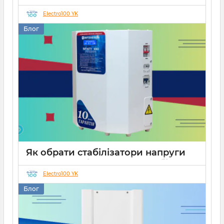
роботи СЕС
Electro100 YK
14 10 2025
0
Блог
Як обрати стабілізатори напруги
Укртехнологія для дому чи бізнесу
Electro100 YK
26 08 2025
0
15 хвилин
Блог