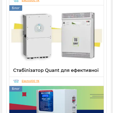
захист
Electro100 YK
Блог
22 07 2026
0
10 хвилин
Стабілізатор Quant для ефективної
роботи СЕС
Electro100 YK
14 10 2025
0
Блог