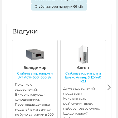
Стабілізатори напруги 66 кВт
Відгуки
Володимир
Євген
Стабілізатор напруги
Стабілізатор напруги
Ст
LVT АСН-600 (600 Вт)
Елекс Ампер У 12-1/40
Qua
v2.1
Покупкою
Дуже задоволений
Від
задоволений.
продавцем.
Пос
Використовую для
Консультація,
холодильника.
роз'яснення щодо
Переглядав декілька
підбору товару супер.
моделей в магазинах-
Що до товару?
не було затримки в 500