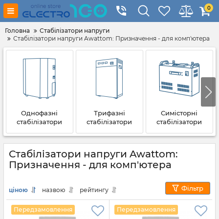
0
Головна
Стабілізатори напруги
Стабілізатори напруги Awattom: Призначення - для комп'ютера
Однофазні
Трифазні
Симісторні
стабілізатори
стабілізатори
стабілізатори
Стабілізатори напруги Awattom:
Призначення - для комп'ютера
Фільтр
ціною
назвою
рейтингу
Передзамовлення
Передзамовлення