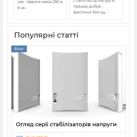
Стабілізатор напруги,
сек. і верхня межа 260 в,
працює добре ,
в ць...
фактично без шу...
Популярні статті
Блог
Огляд серії стабілізаторів напруги
Елекс АНТС: більше ніж просто