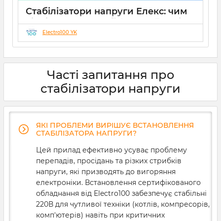
Стабілізатори напруги Елекс: чим
відрізняються серії Ампер, Герц і
Гібрид (огляд інженерів)
Electro100 YK
19 08 2025
0
10 хвилин
Часті запитання про
стабілізатори напруги
ЯКІ ПРОБЛЕМИ ВИРІШУЄ ВСТАНОВЛЕННЯ
СТАБІЛІЗАТОРА НАПРУГИ?
Цей прилад ефективно усуває проблему
перепадів, просідань та різких стрибків
напруги, які призводять до вигоряння
електроніки. Встановлення сертифікованого
обладнання від Electro100 забезпечує стабільні
220В для чутливої техніки (котлів, компресорів,
комп'ютерів) навіть при критичних